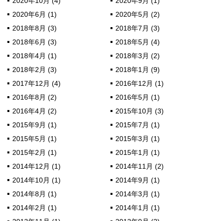
2020年10月 (4)
2020年9月 (1)
2020年6月 (1)
2020年5月 (2)
2018年8月 (3)
2018年7月 (3)
2018年6月 (3)
2018年5月 (4)
2018年4月 (1)
2018年3月 (2)
2018年2月 (3)
2018年1月 (9)
2017年12月 (4)
2016年12月 (1)
2016年8月 (2)
2016年5月 (1)
2016年4月 (2)
2015年10月 (3)
2015年9月 (1)
2015年7月 (1)
2015年5月 (1)
2015年3月 (1)
2015年2月 (1)
2015年1月 (1)
2014年12月 (1)
2014年11月 (2)
2014年10月 (1)
2014年9月 (1)
2014年8月 (1)
2014年3月 (1)
2014年2月 (1)
2014年1月 (1)