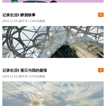
定不移拒绝的。现代人不像过去
论长多高了多大岁数有女朋友了
嗨，大家新年好呀。2025年就这
一年到头...
他在我面前还是那个欠欠的熊孩
样不由分说地开始啦。好多宫中
记录生活‖ 醉酒轶事
0
子。我只好先听他说完坏消息。
号的宫主们都或多或少从各个角
2024.12.24 |
默不许
| 1342次围观
一贯报喜不报忧的人能有什么可
度总结了他们的24年。我也想回
怕的坏消息。好消息真的令我激
顾一下我过去这一年。作为一个
动开心，他和女朋友一起回来过
家庭妇女，承认自己浑浑噩噩毫
春节了（其实是已经注册但是尚
无成绩？我有点不甘心。可是我
未举行婚礼的女朋友）。他问我
平时做记录的小本本被丢在老家
你欢迎不欢迎，不等回答又说反
没带在身边，没有数据支撑的年
前几天和户主请同学们一起聚了
正我...
终总结就好像失去密码的账户，
聚。户主与大家第一次见面，有
记录生活‖ 落日与我的倔强
0
空有一个苍白的表单。但是幸
点儿用力过猛，终于不胜杯杓，
2024.12.19 |
默不许
| 1210次围观
亏，有网易云音乐2024音乐年度
整个人的言行都有点走形变态闹
记忆，她替我记下了音乐与我的
笑话。我属于基因里不带解酒酶
生活息息相关的一些印记，嘿
质的人，一碗米酒就能把我醉
嘿，我有我的音乐总结与你分享
倒。能力不够底气就弱，端一杯
～24年1月和3月，是我的音乐空