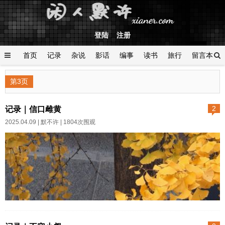
登陆
注册
首页
记录
杂说
影话
编事
读书
旅行
留言本
登陆
第3页
记录｜信口雌黄
2
2025.04.09 |
默不许
| 1804次围观
清明节户主一家去公墓上坟扫
墓，婆婆对公公墓碑第一句话就