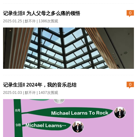
本文非炸肉圆子技术帖，无教
闻...
熟、智慧，生在议员家庭，父亲
程。特此说明。今年春节主要工
记录生活‖ 为人父母之多么痛的领悟
0
看重仕途母亲精神状态不稳定，
作就是迎来送往搞接待。第一波
2025.01.25 |
默不许
| 1386次围观
看透了人际关系的冷漠，芭洛玛
是我和我姐的孩子们，他们携家
显得与众生格格不入：她关于宗
带口从外地赶回家过年。另一波
教与哲学的观点，点评大人围棋
是来自山东老家的亲人、我三叔
的谬误，父亲不仅不赞同甚至罚
的两个儿子我的堂弟。本来我和
她回自己的小屋。女孩每天偷妈
我姐一直互相提醒说这回过节绝
妈的安眠药，计划用旧摄像机拍
不再买太多食材，可最终抗不过
１春节临近，出门在外求学或是
完一部...
我妈的春节备货焦虑症。面对装
工作的孩子们就要回家了。我儿
记录生活‖ 2024年，我的音乐总结
0
满于直径２６公分不锈钢炖锅的
子此刻也在归家的路上。前几天
2025.01.03 |
默不许
| 1407次围观
肉馅，我妈毫不犹豫表示说不
他忽然问：一个好消息一个坏消
够，这盆全部做蛋饺和炸肉圆，
息，请问你先听哪个。我说我就
你再去绞这样一盆肉包饺子。然
想听好消息。他：不，你必须先
后又去检查我姐的工作：怎么没
听坏消息。这种对话从他上小学
有猪尾巴……猪尾巴猪肚是我坚
就开始了，所以你看熊孩子他无