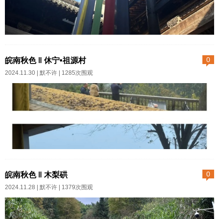
怎样呢，我们谁又不是活在＂刻
边商铺门口，一位早起的美女在
意制造＂的当下呢？在故意中假
压腿。她把右腿举到一个不可思
装无意，在人为中假装自然。能
议的高度抵在墙上，然后上半身
时间：11月21日 下午。出游第
开心...
一下一下震荡着往腿上倚靠，终
二天。从祖源村驱车到达黟县已
皖南秋色 ‖ 休宁•祖源村
0
于将身体紧密贴在高举的大腿
是午时，入住黟县艺龙安来酒
2024.11.30 |
默不许
| 1285次围观
上。当时我所在位置，正前方是
店。这是一家于2023年新建的三
清晨的朝霞，薄雾的远山，和呈
星酒店，最大的优势在于新建开
现斑斓色彩的乌桕，左手边是一
业，卫生干净整洁，性价比高。
排郁郁葱葱的行道树，右手边一
酒店附近饭店较多餐饮便利。再
溜商铺，和那个已不再年轻却仍
就是酒店地理位置位于黟县古城
然努力不懈追求健康美丽的女子
附近，与其他各个景区距离适
话说我在木梨硔八仙客栈卫生间
——她...
中。午饭后简单休整，下午我们
返出来的不可描述的奇特气味的
皖南秋色 ‖ 木梨硔
0
直驱黟县第一个景点：南屏村南
熏陶下，终于迎来了天色渐明。
2024.11.28 |
默不许
| 1379次围观
屏村古建筑群位于黟县西武乡南
拉开窗帘，只见山中浓雾笼罩，
屏村，始建于北宋，现存主要为
木梨硔村被彻底淹没在白茫茫的