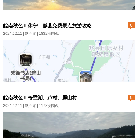
茶敬人酒，总感觉占了喝酒人的
窗期。去年年初我在西雅...
便宜，可是不敬酒又觉得很失
周末下午开车，一路向西，迎面
礼，所以酒席越热闹，我通常越
正赶上傍晚的夕阳。因为我忘了
皖南秋色 ‖ 休宁、黟县免费景点旅游攻略
0
沉默——因为怕被人看见怕被劝
带偏光眼镜，眼睛被阳光直接射
2024.12.11 |
默不许
| 1832次围观
酒。当然往往，我就成为那个一
着，视线就很受阻。可如果翻下
直到最后都醒着的人。记得有一
头顶的遮阳板，要满足全面观察
回我一个微醺的女友对我撒娇：
路面情况这个条件，就必须把脖
真烦人，你为什么要那么清醒。
子缩短放低头部，在一个极为细
我想，微醉的人的确很讨厌我清
狭的空间窥视前方，反正角度颇
冷的眼神。而醒着的人看醉酒
为刁钻。幸好车子不太多。反正
我写的游记可能存在一些误导，
呢？看见的...
我也不用顾及什么开车姿态。也
比如我啰里八嗦写一大堆字，其
皖南秋色 ‖ 奇墅湖、卢村、屏山村
0
不是着急赶路，于是索性打开音
实只是我的个人感受，游记，完
2024.12.11 |
默不许
| 1178次围观
乐，放慢了车速。其实我特别喜
全不具备介绍景点的参考价值。
欢独自驱车的自由。人在车里，
嗯，有必要写一个旅游攻略拨乱
车在路上。可是又好像人车合一
反正哈。休宁、黟县赏秋旅游攻
丝滑似锦缎一般。行进在天际之
略主要景点休宁县木梨硔、祖源