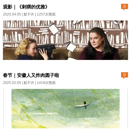
住了。我说惊蛰之后真的一天比
春雷。那不是猛地訇然炸裂般震
观影｜《刺猬的优雅》
0
一天暖和呢。又想起那天滚在心
耳欲聋的声响，而且滚动式的渐
2025.04.05 |
默不许
| 1257次围观
里的春雷：雷声轰鸣，蛰伏在泥
次递进的轰鸣。乍一听我很惊
土里冬眠的虫子就醒了。说完，
奇：啊，这是雷声吗？它滚滚而
感觉谋划出行蠢蠢欲动的人，个
来，一声声给我送来一个确认的
个都像是幽闭了一冬的虫。我们
答案，听起来很有莫名的激动。
是害虫，我们是害虫，正义的来
我问我老爸：打雷了你听见没？
福淋，正义的来福淋，一定要
他说他什么都听不见。他现在已
“她没有认出我。”“因为她从来没
把……这是...
经完全不在意这个房屋之外的任
有认识你。”这是法国与意大利的
春节｜安徽人又炸肉圆子啦
0
何事物了。可是2024年的冬天，
合拍片《刺猬的优雅》里的对
2025.02.05 |
默不许
| 1419次围观
没有雪，甚至连雨都不能下得彻
白。电影改编自法国女作家芭贝
底和纯粹。有一阵子，空气干燥
里的同名小说。这是一部小清新
抽干我皮肤的水份，一张脸紧绷
的文艺片，主要角色只有两个
着，隐约裂开的微疼。不经意，
人。一个是十一岁的少女芭洛
小区里黄色腊梅树沉默着，竟然
玛，一个是做了几十年门房的老
悄悄度过了盛花期。没等走近就
妇人勒妮。女孩古灵精怪、早