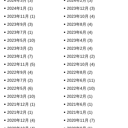
2024年3月 (3)
2024年2月 (3)
2024年1月 (1)
2023年12月 (3)
2023年11月 (1)
2023年10月 (4)
2023年9月 (3)
2023年8月 (4)
2023年7月 (1)
2023年6月 (4)
2023年5月 (10)
2023年4月 (3)
2023年3月 (2)
2023年2月 (4)
2023年1月 (7)
2022年12月 (2)
2022年11月 (5)
2022年10月 (4)
2022年9月 (4)
2022年8月 (2)
2022年7月 (2)
2022年6月 (11)
2022年5月 (6)
2022年4月 (10)
2022年3月 (10)
2022年2月 (1)
2021年12月 (1)
2021年6月 (1)
2021年2月 (1)
2021年1月 (1)
2020年12月 (4)
2020年11月 (7)