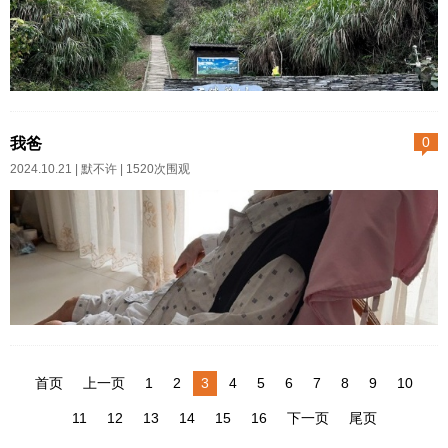
明清时期建筑。该村东临碧阳
云雾里。上下图对比一下云雾弥
镇，北至碧山乡，因村北有山势
漫的区别身处氤氲，我在想会不
如屏障的南屏山而得名。全村现
会此刻我正身在云海之中，如果
仍保存八座祠堂和诸多古民居建
有人在对岸山峰远眺此岸，是不
今年的季节更替有点错位，冬日
筑...
是我这边在他的眼里是云海缭绕
的节气好像比往年来得早，但气
我爸
0
呢？人与山，山与山，人与人，
候温度却始终在二十多度盘桓，
2024.10.21 |
默不许
| 1520次围观
互为因果互为景观。这种神秘的
昼夜温差不大，秋色也跟着矫
美，也许就藏在云的流动中吧。
情、姗姗不肯至。同学群领导层
随着天色渐白，浓云逐渐变得稀
通知：11月20日出发黟县塔川赏
薄，苍翠的远山已若隐若现，有
秋。我赶紧网上搜了搜近期在黟
趣的是，山谷间有若干缕烟雾缓
县的游人拍的照，生怕像去年我
缓升腾，像是去追随远去的云
和户主在塔川啥也没看到，纯粹
也不知道为什么，我妈和我爸就
雾。不...
赏了个寂寞。张同学说她朋友从
没有自己的朋友。我妈是有同城
首页
上一页
1
2
3
4
5
6
7
8
9
10
那边刚回来，美得不要不要的，
生活的两个妹妹的，同胞亲妹。
还担心我们去迟了呢。好，有熟
11
12
13
14
15
16
下一页
尾页
但这要赖我爸，他不喜欢我姨，
人打前站，我们连住宿也跟着抄