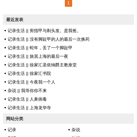
1
火燎燎的． 如果不是电视里
那些抗洪救灾的报道，大概每个
最近发表
人都会企求雨来得更多更大一
记录生活 || 剪指甲与剃头发。是我爸。
些．老人们说，其实每个水灾的
记录生活 || 没有脚趾甲的人的最后一次换药
后面都会有这样的酷暑． 是
记录生活 || 蛇年，丢了一个脚趾甲
是是，正所谓水深火热． 这
记录生活 || 旅居上海的最后一夜
世道，为什么不可以刚刚好呢，
记录生活 || 徐家汇圣依纳爵主教座堂
把一切都拿捏得恰好地精准？
记录生活 || 徐家汇书院
雨，不能够没有，但不要多到
记录生活 || 今夜我一个人
成灾； 天，可以略微热，不
杂说 || 我等你你不来
用汗流夹背又恰好消毒足以杀死
记录生活 || 人鼻病毒
病菌． 爱，也无法缺失，但
记录生活 || 上海龙华寺
又不能抵死纠缠浓烈似火；
人，要亲疏有度，太远了彼此陌
网站分类
生，太近却又常常有攀比嫉妒猜
记录
杂说
忌的纷争...