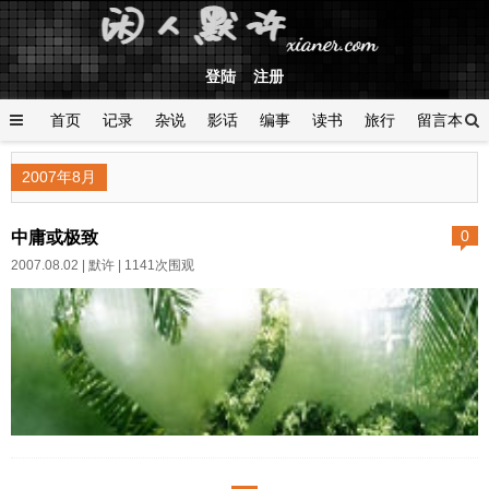
登陆
注册
首页
记录
杂说
影话
编事
读书
旅行
留言本
登陆
2007年8月
中庸或极致
0
2007.08.02 |
默许
| 1141次围观
天空似乎燃烧了，走在路
上，感觉象在桑拿房里烘烤着，