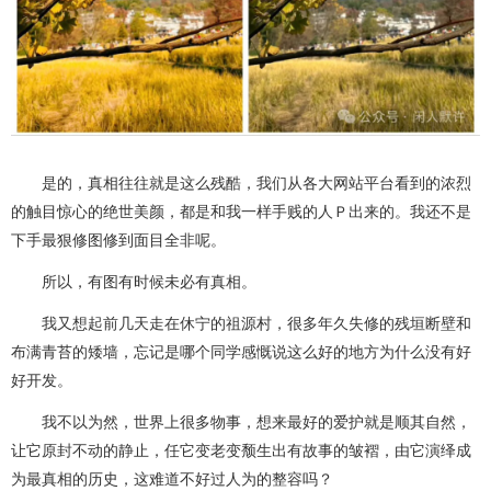
是的，真相往往就是这么残酷，我们从各大网站平台看到的浓烈
的触目惊心的绝世美颜，都是和我一样手贱的人Ｐ出来的。我还不是
下手最狠修图修到面目全非呢。
所以，有图有时候未必有真相。
我又想起前几天走在休宁的祖源村，很多年久失修的残垣断壁和
布满青苔的矮墙，忘记是哪个同学感慨说这么好的地方为什么没有好
好开发。
我不以为然，世界上很多物事，想来最好的爱护就是顺其自然，
让它原封不动的静止，任它变老变颓生出有故事的皱褶，由它演绎成
为最真相的历史，这难道不好过人为的整容吗？