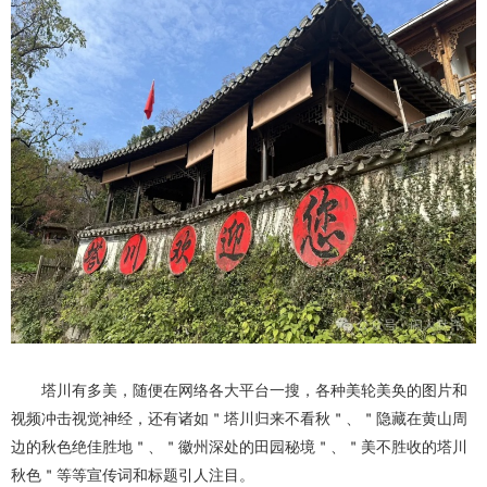
塔川有多美，随便在网络各大平台一搜，各种美轮美奂的图片和
视频冲击视觉神经，还有诸如＂塔川归来不看秋＂、＂隐藏在黄山周
边的秋色绝佳胜地＂、＂徽州深处的田园秘境＂、＂美不胜收的塔川
秋色＂等等宣传词和标题引人注目。