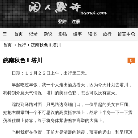
登陆
注册
首页
记录
杂说
影话
编事
读书
旅行
留言本
首页
旅行
皖南秋色 ‖ 塔川
登陆
皖南秋色 ‖ 塔川
0
日期：１１月２２日上午，出行第三天。
早起吃过早饭，我一个人走出酒店看天，因为今天计划去塔川，
我特别介意天气情况：塔川的美丽色彩，怎么可以没有蓝天。
蹓跶到马路对面，只见路边商铺门口，一位早起的美女在压腿。
她把右腿举到一个不可思议的高度抵在墙上，然后上半身一下一下震
荡着往腿上倚靠，终于将身体紧密贴在高举的大腿上。
当时我所在位置，正前方是清晨的朝霞，薄雾的远山，和呈现斑