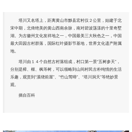
塔川又名塔上，距离黄山市黟县宏村仅２公里，始建于北
宋中期，北倚绝美的黄山西南余脉，南对碧波荡漾的十里奇墅
湖。为古徽州文化发祥地之一，中国最美三大秋色之一，中国
最大田园古村群落，国际红叶摄影节基地，世界文化遗产附属
地。
塔川由１４个自然古村落组成，村口第一景“五树参天”，
分别是樟、榧、枫等树，可以领略到山间村民古朴纯情的生活
乐趣，观赏到“溪绕前屋”、“竹山莺啼”、“塔川洞天”等绝妙景
观。
摘自百科