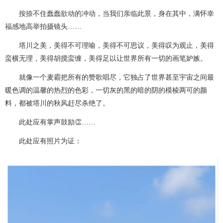
按捺不住蠢蠢欲动的冲动，当我们亲临此景，身在其中，满怀幸
福感地高举拍摄镜头……
塔川之美，美得不可理喻，美得不可思议，美得叹为观止，美得
蛮横无理，美得胡搅蛮缠，美得足以让世界所有一切的画笔妒嫉。
就像一个麦霸把所有的赞歌唱尽，它独占了世界甚至宇宙之间最
暖色调的温馨的热烈的色彩，一切灰的黑的暗的阴的模棱两可的颜
料，都被塔川的秋风赶尽杀绝了。
此处应有掌声鼓励👏……
此处应有照片为证：