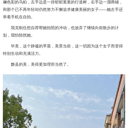
斓色彩的乌桕，左手边是一排郁郁葱葱的行道树，右手边一溜商铺，
和那个已不再年轻却仍然努力不懈追求健康美丽的女子——她左手还
举着手机在自拍。
我克制住想自荐帮她拍照的冲动，也放弃了继续向前散步的计
划，我怕惊扰她。
毕竟，这个静谧的早晨，美景当前，这一切因为这个女子而变得
特别生动和充满活力。
黟县的美，美得更加理所当然了。