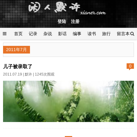
登陆
注册
首页
记录
杂说
影话
编事
读书
旅行
留言本
登陆
2011年7月
儿子被录取了
0
2011.07.19 |
默许
| 1245次围观
作者:默许 日期:2011-07-19字体
大小: 小 中 大 儿子高考数学1