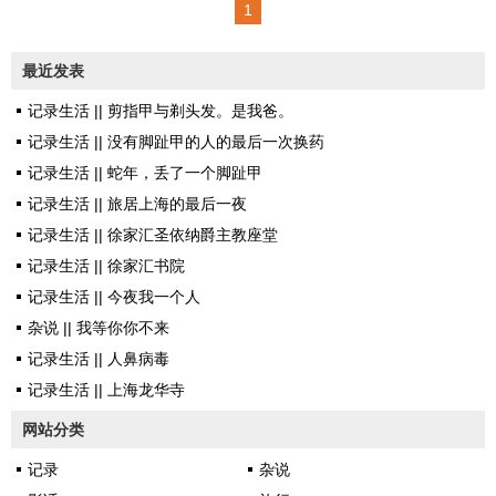
1
35，理综247，语文109，英语10
8，总分599分，高出一本线65
最近发表
分。经过漫长的填报志愿和等待
记录生活 || 剪指甲与剃头发。是我爸。
的煎熬，终于被他心仪已久的学
记录生活 || 没有脚趾甲的人的最后一次换药
校录取了。 这之前忐忑不安
记录生活 || 蛇年，丢了一个脚趾甲
等待结果的过程中，儿子表现得
记录生活 || 旅居上海的最后一夜
异常自信，加了学校的QQ群，跟
记录生活 || 徐家汇圣依纳爵主教座堂
学长们打听入学需知，还不知羞
记录生活 || 徐家汇书院
耻地跟人探讨英语很差如何适应
记录生活 || 今夜我一个人
学校的双语教学，等我们从网上
杂说 || 我等你你不来
信息查询系统里确认的时候，据
记录生活 || 人鼻病毒
说他已经打入敌军内部打算跟着
记录生活 || 上海龙华寺
学长加入学生会的什么组织里了
——随着群里新增的考生...
网站分类
记录
杂说