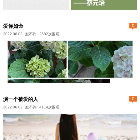
对的人”，理论上说这种概...
之一：家长制家庭好像最好的季
节总是稍纵即逝，转眼温度就高
爱你如命
0
了。一热我就穿短裤，方便又舒
2022.06.03 |
默不许
| 2682次围观
服。但我爸不乐意。去年他指责
我：一个快要做婆婆的人，穿短
裤太不稳重啦。今年改变策略，
换语重心长恩威并施：最起码你
的裤子要超过膝盖，不然年纪大
你会磕头儿疼。磕头儿意即膝
我属于粗枝大叶的人，买了花并
盖。我爸十几岁离开山东老家，
不记得品种。不过我自觉这是优
演一个被爱的人
0
现今九十耄耋，却仍旧乡音不
点。就像当年好色的爷，一眼爱
2022.06.02 |
默不许
| 4114次围观
改，而植根于灵魂深处的老封建
上了女人，花多少钱多少气力也
思想，像他的口音一样倔强。我
非要领回去。但养在深闺就要忘
说我热，然后挽起他的手摸我汗
记她的出处她的名贵和她的特殊
津津的脑袋。他抽回去袖着手，
身份，要和后花园三妻四妾平起