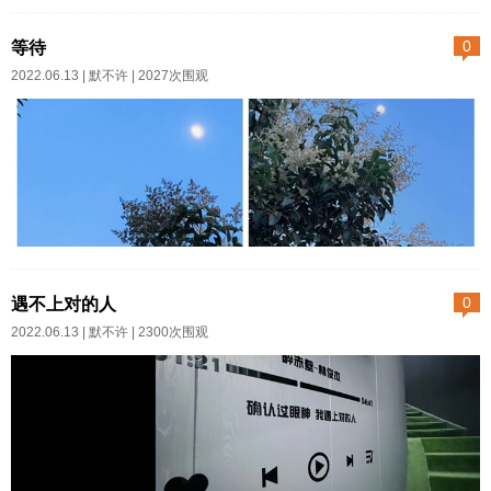
夏天只有三角梅最张扬了，越是
无声的失重的海底……总之肉体
灼热的阳光她越是辉煌盛放。喜
等待
0
很轻盈但灵魂却清晰地感受到幸
欢强光的还有蓝雪花，不过半个
2022.06.13 |
默不许
| 2027次围观
福。于是我慎重地沐浴更衣。小
月前被我打了顶，且容她蓄势休
酌一口。清凉甘甜微酸，像是沁
整。我算准了时机，等那蓝衣仙
在糖水里的青梅化在舌上。这哪
女儿一爆盆，我立刻就给三角梅
里是酒，分明是饮料呐。我一啜
剃头——没办法谁叫她红得艳
再啜，一扫往日心底对酒的敬
俗。她就好比石榴遭遇秋香，不
畏，怪不得韩剧里的美女人人都
在一起还好，俩碰到一起简直就
夏夜总是多变，傍晚时分散步还
能喝上...
是由内而外遭重创。必须避开幽
见到月挂枝头，晚上临睡前窗外
遇不上对的人
0
雅尊贵的蓝雪花，否则我都替她
突然就狂风大作。我赶忙跑到露
2022.06.13 |
默不许
| 2300次围观
自卑。...
台上扫落叶清理下水道口。雷比
我更着急，我听见它连滚带爬打
着滚儿来了，就要往我头顶上盖
过来。却忽然停了脚步静下来，
好像被什么绊住了脚。我飞快而