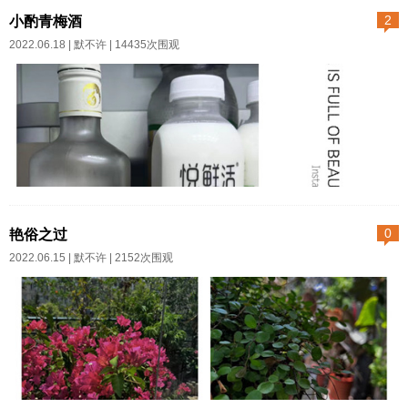
谁说人生一定要走得积极向上
女友分手，想买车又在老爸那里
小酌青梅酒
2
呢？只要你自己愿意，只要你自
挨批，晚上在发小斗焕经营的咖
2022.06.18 |
默不许
| 14435次围观
己觉得开心。城市与农村最大的
啡店里闲坐。斗焕很沮丧：“你们
区别就是，大家都在用自以为是
懂那种无地自容的感觉吗？”昌熙
的方式努力，不管别人的眼光，
就开始微笑。“相亲结束分开后，
当然也不关心与己无关的事。活
那女的就立刻传了一堆讯息，她
得随性就是贤雅，活得端庄则成
说我就像一只流浪狗，她说如果
为美贞。谁比谁更适合城市生
把我洗干净带回家，我还会出去
昨晚去买鲜奶的时候看见青梅
活？谁又比谁...
粘得满身屎。她以为群组里只有
酒，粉嫩可爱的液体，磨砂玻璃
艳俗之过
0
她和中间人，可是我也在啊，她
的小瓶里装着。我忽然有点想喝
2022.06.15 |
默不许
| 2152次围观
还一直说。”昌熙说你直接退群
酒。心算了一下，裤兜里有一张
啊。，这真是馊主意。这个节骨
去年单位发的50元消费券，鲜奶
眼上退群，等于告诉群组里的所
加酒正好能用完。我预备喝到微
有人她说的他都看见了，并且无
醺，喝到走路飘逸，每一步都如
法反驳对方。所以斗焕哭着
踩上棉絮踏入云海，喝到可以助
说：“那样感觉更丢脸。”所以，...
眠，头一挨枕头就往下沉，沉入