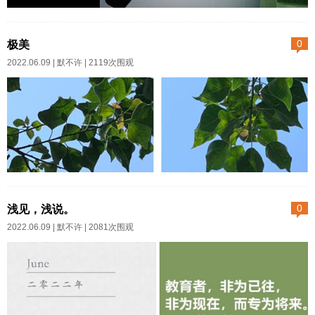
简单地拢了杂草落叶，狼狈逃窜
昨天和健身教练聊到俄乌战争，
回屋。不曾想身后唰一个闪电，
发现我们对这场战争的看法相差
极美
0
像夜空中有两块巨大的火石擦出
甚远。结果他发表的看法我不予
2022.06.09 |
默不许
| 2119次围观
耀眼光芒，把我仓皇的身影照了
置评，当我陈述我的想法的时
个透亮。我故意不关门，留条缝
候，他也是沉默不语。人与人之
儿，支棱着耳朵，等。闪电之后
间的关系就是如此复杂，即便在A
的世界憋着坏呢。于无声处，总
领域大家爱好一致，但在B甚至包
要有一声惊雷。...
括CD领域可能观点完全背道而
驰。所以求同存异在这个复杂的
乌桕，光影，蓝天。不自知的
当下显得尤为重要，大家可以坚
美，往往就是最美的美好……...
浅见，浅说。
0
持各自的立场，也不妨碍经常换
2022.06.09 |
默不许
| 2081次围观
位思考，哪怕最后仍然固守自己
最初的观念。这都远远好于“我是
正确的，只有我最正确，并且你
们都要与我保持一致”这种专横独
断的做派。“确认过眼神，我遇上