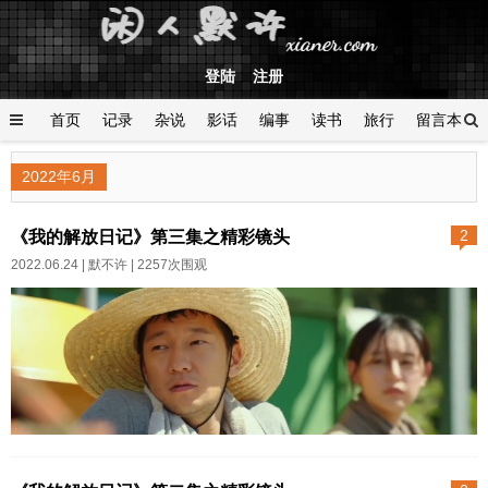
登陆
注册
首页
记录
杂说
影话
编事
读书
旅行
留言本
登陆
2022年6月
《我的解放日记》第三集之精彩镜头
2
2022.06.24 |
默不许
| 2257次围观
这几天我爸妈家安装燃气暖气，
工人忙碌干活的时候，我需要在