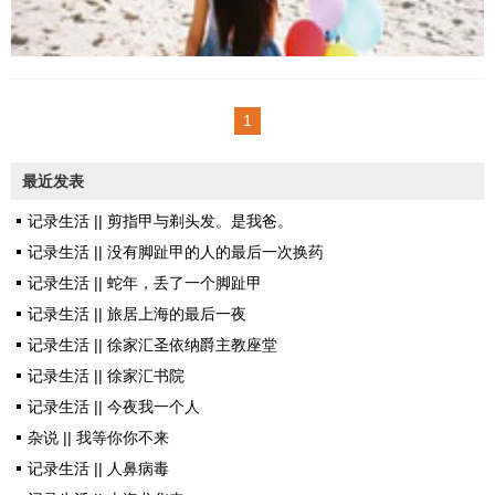
碎碎念地叨叨着进了卧室。前几
平坐雨露均沾。但可以肯定，没
天老爷子因为心脏房颤住院治
有人能够绝对的不带一丝的偏
我在演戏，演一个被爱的女人，
疗。为便于...
心。早些年幼稚庸俗，就好杨玉
演一个没有缺点的女人，现在的
1
环那一口，爱的是浓香妖媚奔放
我正得到那个人的支持，所以我
热烈这一类花卉，譬如红玫瑰白
试着想象这是一个舒适的环
最近发表
牡丹天竺葵夹竹桃或栀子。年岁
境……今天看《我的解放日记》
渐长以后，似乎性别特征不断减
记录生活 || 剪指甲与剃头发。是我爸。
第一集。上面是其中女一号的一
少，或者骨子里头有个爷儿们成
记录生活 || 没有脚趾甲的人的最后一次换药
段独白。我们每个人都有一段要
长壮大，渐生铮铮硬骨，将仅有
记录生活 || 蛇年，丢了一个脚趾甲
用假装幸福来支撑自己的日子
的一点懦弱骄娇撑碎成了粉末，
记录生活 || 旅居上海的最后一夜
吧。分明看不到希望，灵魂在坠
对，就...
记录生活 || 徐家汇圣依纳爵主教座堂
落的谷底徘徊，日升日落重复着
记录生活 || 徐家汇书院
同样的苦涩和麻木，所有的好事
记录生活 || 今夜我一个人
都与己无关，也没有太坏的事发
杂说 || 我等你你不来
生，世界每分每秒都有故事，但
记录生活 || 人鼻病毒
没有属于你的。人生活到这里，