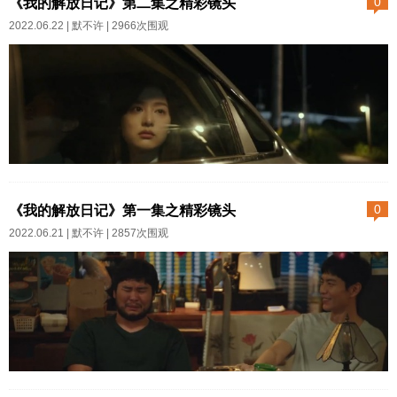
《我的解放日记》第二集之精彩镜头
0
旁边协助帮忙，比如移动碍事的
2022.06.22 |
默不许
| 2966次围观
沙发或衣柜，趁机把多年打扫不
到的死角擦扫干净，或者跟师傅
商量一些管线的铺设和设备的布
置。说服我爸爸同意安装暖气，
前后花费了两三年时间。江淮地
区是没有城市供暖的，过去家家
我希望我们都能过得幸福像炽热
户户就依靠空调制暖。我爸爸的
且阳光普照的日子一样没有一点
《我的解放日记》第一集之精彩镜头
0
理论是有空调制暖为什么要装暖
伤痕第二集为了给朋友池贤雅过
2022.06.21 |
默不许
| 2857次围观
气片？还说烧天然气不安全。但
生日，同村的伙伴们在首尔聚
事实上每年冬季老爷子在室内穿
会。和坚持留守在村子里的年轻
两层棉裤，棉袄里面还要穿个棉
人不同的是，贤雅选择离开农村
背心。前年夏天莫名其妙得了关
跻身于喧闹的城市里，她是开放
节炎，多处关节痛。那年我已经
式的接受一切新兴事物，逛夜
把设计师请去实地设计哪里安装
店，喝酒，和不同的人恋爱——
《我的解放日记》第一集昌熙和
暖气...