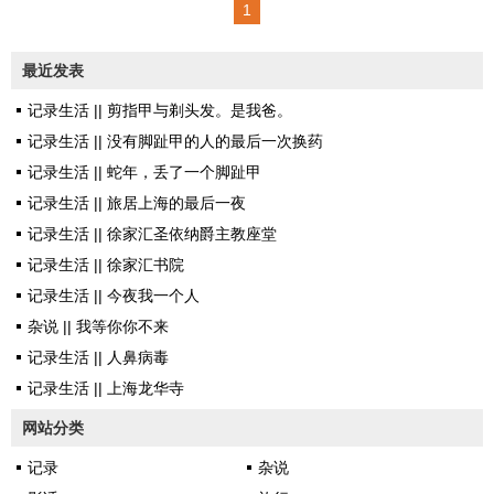
1
譬如排长队等着打疫苗，心心念
念地着急，可时间却决不肯走快
最近发表
一步。但是等你数自己的岁数，
记录生活 || 剪指甲与剃头发。是我爸。
好像前几天还是不惑之年的半老
记录生活 || 没有脚趾甲的人的最后一次换药
徐娘，今天就已然是知命知非之
记录生活 || 蛇年，丢了一个脚趾甲
老东西了。也罢。无所谓。文字
记录生活 || 旅居上海的最后一夜
其实一直有写，断断续续不成
记录生活 || 徐家汇圣依纳爵主教座堂
文。一则碎片式的思考或零散的
记录生活 || 徐家汇书院
记录，不值得打开这正儿八经的
记录生活 || 今夜我一个人
公众号。二则是近来使用多年的
杂说 || 我等你你不来
新浪微博遭封，不止心里多了很
记录生活 || 人鼻病毒
多憋屈，笔下也有了几分禁忌，
记录生活 || 上海龙华寺
和不自由。适逢六一寿诞，闲来
将近几月散乱的文字一一回看，
网站分类
尽是春色潋滟，现集中收录，聊
记录
杂说
以...