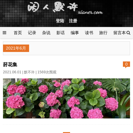
登陆
注册
首页
记录
杂说
影话
编事
读书
旅行
留言本
登陆
2021年6月
莳花集
0
2021.06.01 |
默不许
| 1569次围观
一恍惚，2021年就过去了一半。
时间真是有趣，总是与人作对。