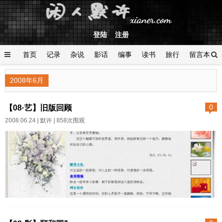
登陆
注册
首页
记录
杂说
影话
编事
读书
旅行
留言本
登陆
2008年6月
【08·艺】旧版回顾
0
2008.06.24 |
默许
| 858次围观
遇见过去相互做过链接的个
人网站站长，说他的链接里，惟