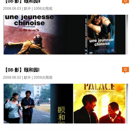
【08·影】颐和园Ⅱ
0
独我还在继续坚持着更新主页．
2008.06.03 |
默许
| 1006次围观
很多人转而去各种门户网站
做博客了，谁还做这个既花费钞
票又要时刻更新的地方呢？过去
的个人主页，需要花费太多的心
思设计更新． 渐渐大家都懒
得那么做了，我也是，弄个最简
3．关于放弃 为什么无论这个
单的BLOG程序，升级若干次，渐
人对我说过些什么、做过些什
【08·影】颐和园Ⅰ
0
渐变得千篇一律．然后还安慰自
么，我都不深加计较，心总是又
2008.06.02 |
默许
| 2059次围观
己，咱不是搞设计的，不靠那个
向着他。表面上始终是我在追求
吸引过客——过客也是寥寥。呵
他，渴望他，但是我的心理地位
呵。 好，现在开始回顾过
并不低啊。甚至有时候比他还聪
去，那些被粗心的我，偶然保留
明。回忆里流出的是眼泪，我继
下来的几个可怜的版本。 最
续容忍下去。 ——余虹日
初的水平，最开始建站的版本&
记 无论自由相爱与否，人人
英文名称： Summer Palace影片
n...