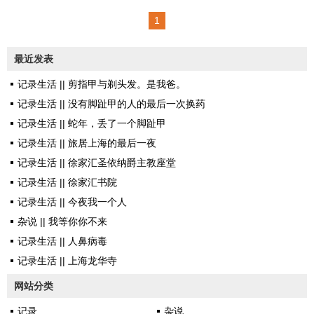
死而平等。希望死亡不是你的终
导演：娄烨影片主演：郭小冬 郝
1
结，憧憬光明，就不会惧怕黑
蕾 这部影片，我是分两次看
暗。 ——李缇墓志铭 余
完的，中间间隔了很多天。从这
最近发表
虹和李缇，是两个多么不同的女
一点看，它对我的吸引力显然是
人。 余虹，这个颓废另类的
记录生活 || 剪指甲与剃头发。是我爸。
很不够。 为什么呢？我象是
女性，内心深处那近似于病态的
记录生活 || 没有脚趾甲的人的最后一次换药
藏在一个最隐秘的角落里的偷窥
狂放不羁，一次次折腾和周伟的
记录生活 || 蛇年，丢了一个脚趾甲
者。我看着女主角用一种颓废的
感情。形式上的放手，表面上的
记录生活 || 旅居上海的最后一夜
姿态行走，那是一个与我截然不
洒脱，到...
记录生活 || 徐家汇圣依纳爵主教座堂
同的行走方式。吸烟，自慰，放
记录生活 || 徐家汇书院
纵。作为一个同龄人，显然她是
记录生活 || 今夜我一个人
更加特立独行的异类。那个年代
杂说 || 我等你你不来
的大学生，有几个这样的余虹？
记录生活 || 人鼻病毒
我从来没有走进那个世界里，甚
记录生活 || 上海龙华寺
至我从来没有接近过那样的世
界。所以我只能是一个偷窥者。
网站分类
但是如果有人问...
记录
杂说