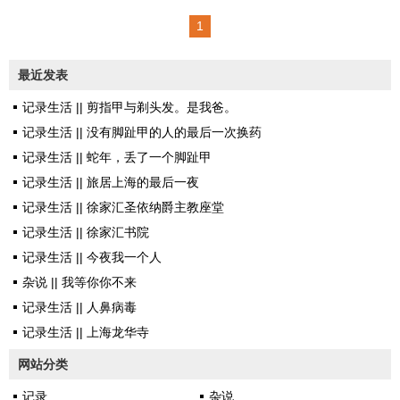
思之，天地在积水中，九州在大
大小: 小 中 大 仲秋时节，桂
1
瀛海中，中国在少海中，有生孰
花凋落，花园里最引人瞩目的就
不在岛者？覆盆水于地，芥浮于
是三角梅了。江淮地区的气候，
最近发表
水，蚁附于芥，茫然不知所济。
三角梅可以盛开春夏秋三季，到
少焉水涸，蚁即径去，见其类，...
记录生活 || 剪指甲与剃头发。是我爸。
冬季叶落，要重剪修枝，令其保
记录生活 || 没有脚趾甲的人的最后一次换药
温休眠。待到来年三、四月份，
记录生活 || 蛇年，丢了一个脚趾甲
换土添肥之后，蓄积了一个冬天
记录生活 || 旅居上海的最后一夜
养分的三角梅，便会还你一个嚣
记录生活 || 徐家汇圣依纳爵主教座堂
张奔放的璀璨之姿。不过去年冬
记录生活 || 徐家汇书院
天，因为阳光房室内温度如春，
记录生活 || 今夜我一个人
光线充裕，三角梅本已是光秃秃
杂说 || 我等你你不来
的掉光叶子，却在枝丫上直接打
记录生活 || 人鼻病毒
了花蕾，整个一冬开了个爆，惹
记录生活 || 上海龙华寺
得我老...
网站分类
记录
杂说