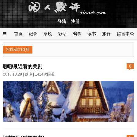
登陆
注册
首页
记录
杂说
影话
编事
读书
旅行
留言本
登陆
2015年10月
聊聊最近看的美剧
0
2015.10.29 |
默许
| 1414次围观
作者:默许 日期:2015-10-29字体
大小: 小 中 大 休养的时