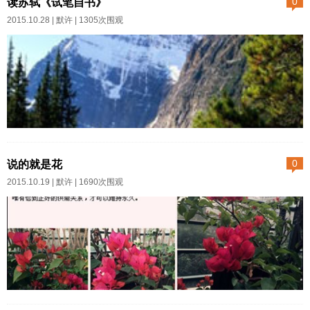
读苏轼《试笔自书》
0
候看了不少美剧。 《黑名
2015.10.28 |
默许
| 1305次围观
单》，《国土安全》，《权力的
游戏》，《纸牌屋》…… 基
本上这几部连续剧都属于暗黑系
列。 当然了，凡是涉及统
治，总是难免龌蹉。哪个国家都
不例外。只不过美国政府对于影
作者:默许 日期:2015-10-28字体
视作品干涉较少，所以编剧比较
大小: 小 中 大 最近给自己的
说的就是花
0
大胆而已。也因此，那些银屏上
任务就是，争取每天读一篇小古
2015.10.19 |
默许
| 1690次围观
反映的政坛争权夺利的内幕不断
文。今天看的是苏轼的《试笔自
挑战我的三观底线。 《权力
书》。所谓试笔自书，应该是苏
的游戏》更甚。其血腥，色情，
轼新得了纸笔，信马由缰自己写
残暴，阴暗，无不至极。...
给自己的一段小文。 引用内容吾
始至南海，环视天水无际，凄然
伤之曰：“何时得出此岛耶？”已而
作者:默许 日期:2015-10-19字体