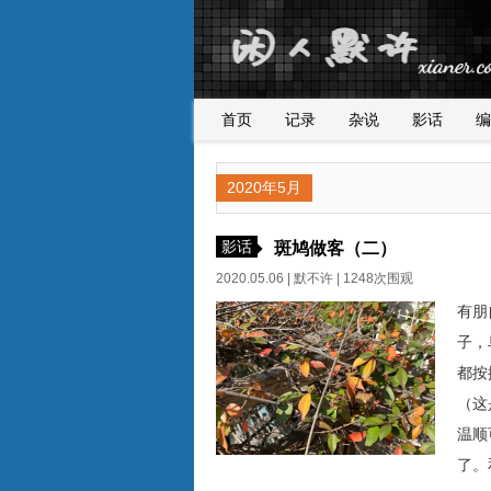
首页
记录
杂说
影话
编
2020年5月
影话
斑鸠做客（二）
2020.05.06 |
默不许
| 1248次围观
有朋
子，
都按
（这
温顺
了。