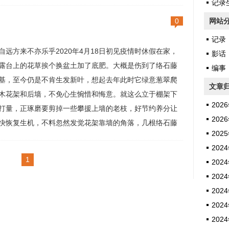
的时刻，更是最令人动容的一刻。2020年4月29日偷拍只
记录生
气晴朗，鸟爸鸟妈几乎不停地外出觅食，辛勤喂养下小鸟
0
网站
长大了。现在我对着它高举手机拍照，...
记录
自远方来不亦乐乎2020年4月18日初见疫情时休假在家，
影话
露台上的花草挨个换盆土加了底肥。大概是伤到了络石藤
编事
基，至今仍是不肯生发新叶，想起去年此时它绿意葱翠爬
文章
木花架和后墙，不免心生惋惜和悔意。就这么立于棚架下
2026
打量，正琢磨要剪掉一些攀援上墙的老枝，好节约养分让
2026
快恢复生机，不料忽然发觉花架靠墙的角落，几根络石藤
2025
异常地颤动着。好奇怪。我仰头伸颈仔细查看，原来有一
2024
鸠在孵蛋。那个鸟窝是去年就有的，镂空透亮，粗陋简
1
2024
我当时以为是哪只鸟儿做了半途的鸟巢，又放...
2024
2024
2024
2024