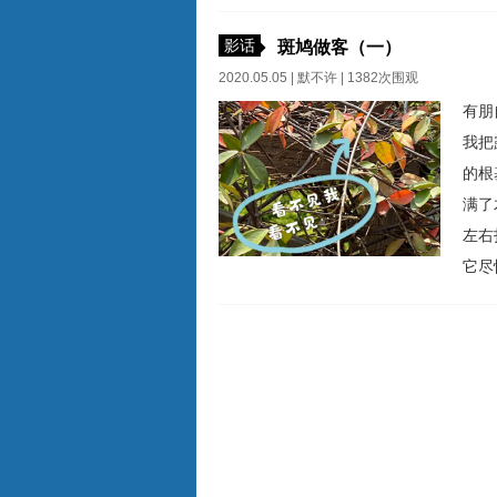
最强
要天
影话
斑鸠做客（一）
已经
2020.05.05 |
默不许
| 1382次围观
有朋
我把
的根
满了
左右
它尽
枝条
只斑
单，