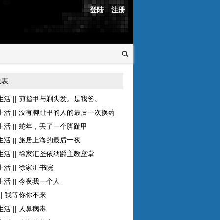
登陆
注册
发表
生活 || 剪指甲与剃头发。是我爸。
生活 || 没有脚趾甲的人的最后一次换药
生活 || 蛇年，丢了一个脚趾甲
生活 || 旅居上海的最后一夜
生活 || 徐家汇圣依纳爵主教座堂
活 || 徐家汇书院
活 || 今夜我一个人
|| 我等你你不来
活 || 人鼻病毒