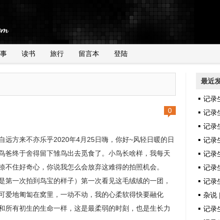
事
读书
旅行
留言本
登陆
最近
记录
0
记录
记录
自远方来不亦乐乎2020年4月25日嗨，你好~风轻日暖的日
记录
鸟爸终于舍得留下雏鸟出去觅食了。小鸟长啥样，我每天
记录
捺不住好奇心，你说我怎么会放弃这难得的拍照机会。
记录生
是第一次拍到鸟宝的样子）第一次看见这毛绒绒的一团，
记录生
可爱地匍匐在窝里，一动不动，我的心柔软得快要融化
杂说 
和所有初生的生命一样，这是最柔弱的时刻，也是生长力
记录生