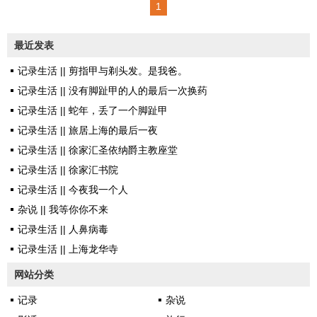
1
场早于往年的大雪中仓惶地结束
了。和以往一样，每一个新年伊
最近发表
始，公文或是签字落款的时候，
记录生活 || 剪指甲与剃头发。是我爸。
总是要写错年份，于是2字的笔画
记录生活 || 没有脚趾甲的人的最后一次换药
已经绕到最后，常常会拐一个奇
记录生活 || 蛇年，丢了一个脚趾甲
怪的尾巴。让人一眼就看出曾经
记录生活 || 旅居上海的最后一夜
会错意、走错道，后来觉察了，
记录生活 || 徐家汇圣依纳爵主教座堂
悬崖勒住马首，退回去，同途殊
记录生活 || 徐家汇书院
归，又继续走完余下的人生。小
记录生活 || 今夜我一个人
时候练字，我老爸总爱说人象字
杂说 || 我等你你不来
形。字如果写得四平八稳的，那
记录生活 || 人鼻病毒
这个人也一定会是个稳妥可靠的
记录生活 || 上海龙华寺
人。我怀疑不...
网站分类
记录
杂说