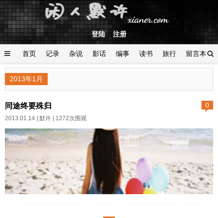
登陆
注册
首页
记录
杂说
影话
编事
读书
旅行
留言本
登陆
2013年1月
同途终要殊归
0
2013.01.14 |
默许
| 1272次围观
作者:默许 日期:2013-01-14字体
大小: 小 中 大 2012年，在一