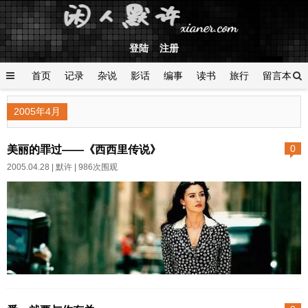
登陆
注册
首页
记录
杂说
影话
编事
读书
旅行
留言本
登陆
2005年4月
美丽的罪过——《西西里传说》
0
2005.04.28 |
默许
| 986次围观
几个正值成长发育期的青少
年，利用放大镜聚焦的热量烤死