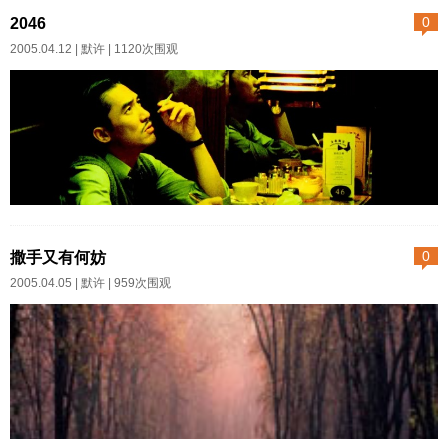
处害人。 凭什么我爱你就一
他，这样的日子是不是你想要的
2046​
0
定要与你无关啊？这句话拿出来
生活？ 他当然答不是。
2005.04.12 |
默许
| 1120次围观
安慰那些爱而不得的人，的确是
她说那么如果没女儿，你是不是
很好的说辞。可是，安慰的方向
会与我离婚？ 他说会。也没
与目标是什么？ 爱上一个永
有考虑很久。 想起八年前
远不属于自己的人，已经够无奈
刚认识她。一双眼睛大而灵动。
与悲哀了，还偏要人家毫无怨言
人瘦。象只小兔子一样惹人怜
的默默的继续奉献这种不平衡...
爱。去见她，常常带礼物，有时
其实爱情是有时间性的，认
候是花，藏在身后，猛地献在她
识得太早或太晚都是不行的。如
撒手又有何妨
0
面前。只为看她眼睛里那一瞬间
果我在另一个时间或空间认识
2005.04.05 |
默许
| 959次围观
的惊喜。 呵是，那时候那么
她，这个结局也许会不一样。
年轻。激情仿佛温泉，吐吐吐的
去2046的目的只有一个，那就
涌动。 可是后来，温泉先是
是找回失去的记忆。在2046那里
渐渐变冷。到最后索性枯竭。
的一切都永远不会改变。 204
他在想为什么。两个人分明相
6。是一间深藏着情爱与纠缠的屋
爱，却不可以一生同行，不能够
门。是一列火车驶向的终极目的