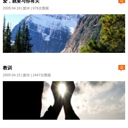
爱，就要与你有关
0
了一只弱小的蚂蚁。这是导演托
2005.04.19 |
默许
| 976次围观
纳托雷的影片《西西里传说》
（英文名MALENA）开头的一组
镜头。蚂蚁的死是渺小而无辜
的，它隐喻着影片女主角玛莲娜
的不幸遭遇。片中大量出现这个
天资美貌的女子在街头独自款款
我不想评论徐静蕾的电影
而行的镜头。人们悄悄欣赏着她
《一个陌生女人的来信》，我只
教训
0
的美貌，议论着她的身世。但
是很不喜欢她为了这部片子老是
2005.04.15 |
默许
| 2447次围观
是，当她新婚的丈夫在前线死亡
拿歌德那句“我爱你与你无关”来宣
的消息传来，觊觎她的男人们开
传。她说，其实她拍的是一部对
始蠢蠢欲动。小镇上四处充斥着
爱情提出“爱情是什么”的电影。她
情欲的泡沫。影片通过一个处于
说这部片子实际上在告诉别
青春发育期的少年维利图的眼睛...
人，“我爱你与你无关”。 我觉
得这丫头简直在拿歌德的话在到
冷战了两个月之后，她问