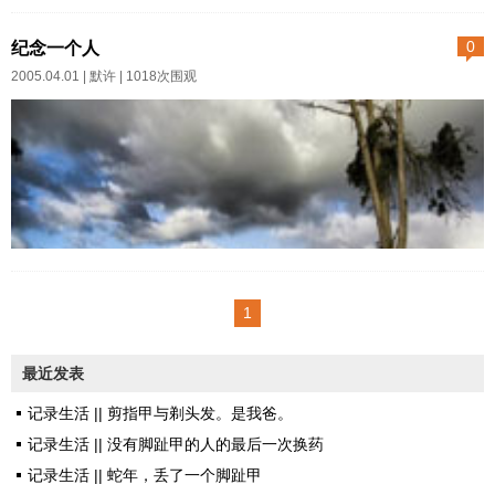
你相信冥冥之中，有神明的
相互取暖...
地。是一段有关于过去岁月的美
手安排生命的一切际遇么。
纪念一个人
0
好回忆。 周暮云在《花
我相信。 我相信一切善意温
2005.04.01 |
默许
| 1018次围观
样年华》里抑郁和忧伤的爱情，
和醇厚会有好报，一如我坚信一
永远凝固在属于过去的那段时光
切刻薄蛮横贪婪会遭受报应。
里。走出那种爱情痛苦的男人，
很多时候，我们身边发生的某
唇角永远是玩世不恭的笑，哀愁
些遭遇，仿佛都是在不经意之中
隐藏在轻佻的眼神里。也学...
发生的，但其实，它们的背后一
定有某些暗示某些预警某些契
愚人节。 这一天应该是
机。 只是很多时候，我们未
轻松搞笑的日子。但是两年前自
1
曾觉察而已。 要待时过境
从他离开世界，每个喜爱他的
迁，忽然明白，呵那一次，那一
人，便在这一天里又多了一种牵
最近发表
天，之所以会遭到这般变故，全
挂。 每次想起他，总会想起
然是因为之前埋下的种子。
记录生活 || 剪指甲与剃头发。是我爸。
王家卫让他反复说的那句著名台
即便是无悔，仍旧有遗憾吧。
记录生活 || 没有脚趾甲的人的最后一次换药
词。 你知不知道，有一种鸟
这个世界，更多时候，我不以
记录生活 || 蛇年，丢了一个脚趾甲
是没有脚的？它只能够一直在天