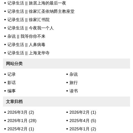
一种争斗的姿态生存。 因为
记录生活 || 旅居上海的最后一夜
上飞呀飞呀，飞累了就只能够在
其实，我...
记录生活 || 徐家汇圣依纳爵主教座堂
风里面睡觉。这种鸟一辈子就只
记录生活 || 徐家汇书院
能够下地一次。那一次就是它死
记录生活 || 今夜我一个人
亡的时候。 一直怀疑世界上
杂说 || 我等你你不来
到底有没有这种鸟。 一直留
记录生活 || 人鼻病毒
意寻找这种鸟。这种一直在天上
记录生活 || 上海龙华寺
飞的鸟。 之后以为，大概这
种鸟，如他一样特立独行，无论
网站分类
这世界多么喧嚣尘上，无论有多
记录
杂说
少人仰...
影话
旅行
编事
读书
文章归档
2026年3月 (2)
2026年2月 (1)
2026年1月 (28)
2025年4月 (5)
2025年2月 (1)
2025年1月 (2)