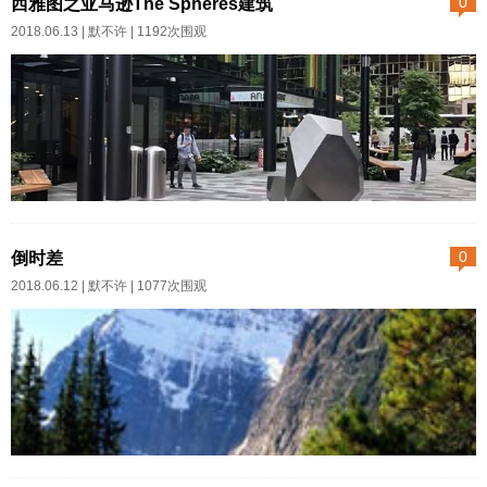
西雅图之亚马逊The Spheres建筑
0
迁，三年多了还没有半点安置的
2018.06.13 |
默不许
| 1192次围观
消息。这个带小楼的院子，虽说
办公条件不咋样，但院子大，车
位多，有个没有鱼的鱼池，和一
个长满杂草的花园。单门独院，
可谓简陋版大宅门。别看“大宅
门”简陋，可它地处闹市。对街一
大概每一个亚马逊职工亲属，尤
溜排的美食店面，从早餐到晚餐
其像我这样不远万里而来的，一
倒时差
0
一应俱全，保守估计，从这头开
定会去参观亚马逊新建的球体建
2018.06.12 |
默不许
| 1077次围观
始挨家挨户吃，能吃一周不重
筑吧。球体建筑周末不开放，即
样。所以起初公司门卫特别辛
便周一至周五号称对公众开放，
苦，因为这条街车位紧张，他们
也需要提前预约。我猜大概是为
要时刻提防外来车辆擅自闯进
了控制参观人数。但亚马逊内部
来。你想那些食客们大老远驱车
员工可以在工作日凭工作牌为家
过来，眼瞅这一路店家灯红酒绿
属领取参观牌，可参观牌并不具
已经回来啦，在痛苦地倒时差。
的，心里...