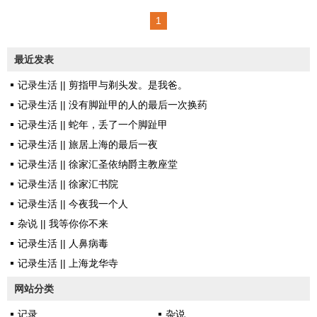
备刷门禁卡功能。进门还是刷工
赴美与归来对比，好像从西方飞
1
作牌。连续刷两次，一次我进
回来之后的时差倒得更加痛苦一
去，一次儿子进。拾阶而上，先
些。每天下午三点正是美国西雅
最近发表
去五彩楼里领参观牌随处可栖The
图午夜十二点，我的煎熬便正式
Spheres建筑初进球体，立即被一
记录生活 || 剪指甲与剃头发。是我爸。
开始。不敢睡，可常常还是败给
种陌生的湿热空气包围，深吸几
记录生活 || 没有脚趾甲的人的最后一次换药
自己。每天从下午开始，上下眼
口气，还没等定神，立即被眼前
记录生活 || 蛇年，丢了一个脚趾甲
皮像涂了胶水，闭了便不能睁
一环巨大的热带鱼缸吸...
记录生活 || 旅居上海的最后一夜
开。我都怀疑眼睫毛还有一个始
记录生活 || 徐家汇圣依纳爵主教座堂
终未被发现的功能——它其实是
记录生活 || 徐家汇书院
一根拉链。然后，无论撑到晚上
记录生活 || 今夜我一个人
几点爬上床，每过夜里两点我必
杂说 || 我等你你不来
定清醒。我在这个世界最静谧与
记录生活 || 人鼻病毒
最黑暗的时刻醒着，只能醒着。
记录生活 || 上海龙华寺
然后要一分一秒、慢慢熬很
久……在黑暗里想许子东老师的
网站分类
公开课，讲到鲁迅的《影的告
记录
杂说