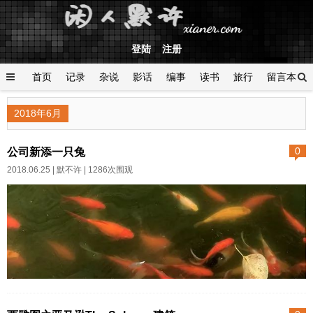
登陆
注册
首页
记录
杂说
影话
编事
读书
旅行
留言本
登陆
2018年6月
公司新添一只兔
0
2018.06.25 |
默不许
| 1286次围观
上个月，同事拎一只兔子，扔公
司院子里放养。我们公司原址征