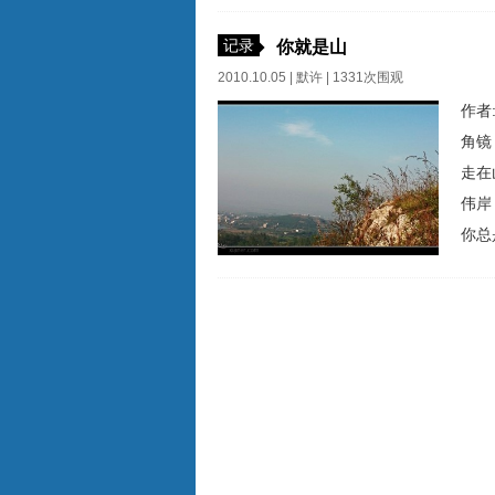
的声
么？
记录
你就是山
2010.10.05 |
默许
| 1331次围观
作者
角镜
走在
伟岸
你总