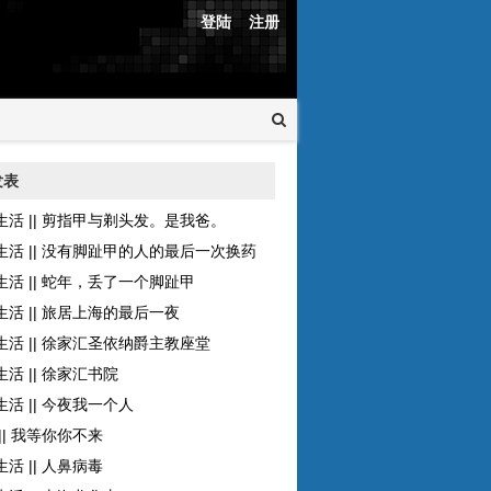
登陆
注册
发表
生活 || 剪指甲与剃头发。是我爸。
生活 || 没有脚趾甲的人的最后一次换药
生活 || 蛇年，丢了一个脚趾甲
生活 || 旅居上海的最后一夜
生活 || 徐家汇圣依纳爵主教座堂
活 || 徐家汇书院
活 || 今夜我一个人
|| 我等你你不来
活 || 人鼻病毒