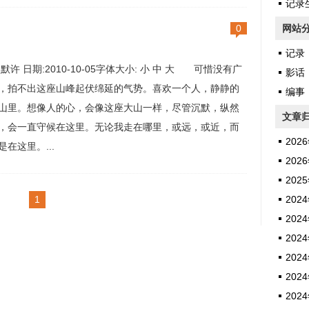
音。使劲想，却想不起在梦里做了什么。 我在等什
记录生
 有时候被一个念头惊骇住，出...
0
网站
记录
:默许 日期:2010-10-05字体大小: 小 中 大 可惜没有广
影话
，拍不出这座山峰起伏绵延的气势。喜欢一个人，静静的
编事
山里。想像人的心，会像这座大山一样，尽管沉默，纵然
文章
，会一直守候在这里。无论我走在哪里，或远，或近，而
2026
是在这里。...
2026
2025
1
2024
2024
2024
2024
2024
2024