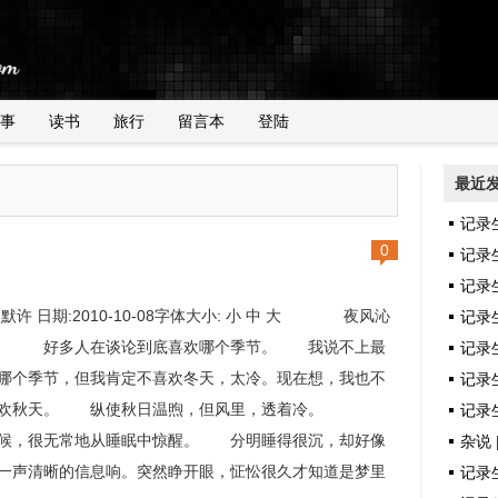
事
读书
旅行
留言本
登陆
最近
记录
0
记录
记录
:默许 日期:2010-10-08字体大小: 小 中 大 夜风沁
记录
。 好多人在谈论到底喜欢哪个季节。 我说不上最
记录
哪个季节，但我肯定不喜欢冬天，太冷。现在想，我也不
记录生
喜欢秋天。 纵使秋日温煦，但风里，透着冷。
记录生
候，很无常地从睡眠中惊醒。 分明睡得很沉，却好像
杂说 
一声清晰的信息响。突然睁开眼，怔忪很久才知道是梦里
记录生