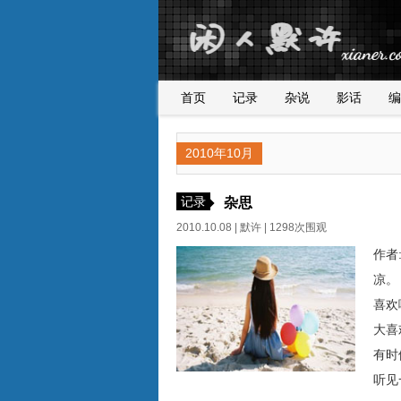
首页
记录
杂说
影话
编
2010年10月
记录
杂思
2010.10.08 |
默许
| 1298次围观
作者
凉
喜欢
大
有时
听见