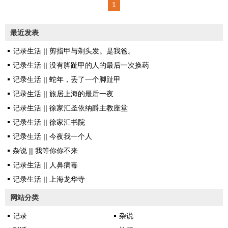
1
么，天气忽然变得阴冷多雨。尽
管气温不低，可是走在路上，忍
最近发表
不住还是要缩头缩颈的。其实，
记录生活 || 剪指甲与剃头发。是我爸。
雨并不大。可心情也随着天气变
记录生活 || 没有脚趾甲的人的最后一次换药
得郁郁寡欢。 嗯，是的。我
记录生活 || 蛇年，丢了一个脚趾甲
这几天又不好了。 往前数，
记录生活 || 旅居上海的最后一夜
半年的时间里，我已经不再夜半
记录生活 || 徐家汇圣依纳爵主教座堂
失眠了。我以为是锻炼改善了我
记录生活 || 徐家汇书院
的睡眠质量。 现在看，难道
记录生活 || 今夜我一个人
不是？ 那些日子，我几乎把
杂说 || 我等你你不来
所有空闲的时间和精力都用在健
记录生活 || 人鼻病毒
身上，不是在锻炼就是在学习知
记录生活 || 上海龙华寺
识。IPAD里下载了各种健身操。
晚饭休息后，蹦...
网站分类
记录
杂说