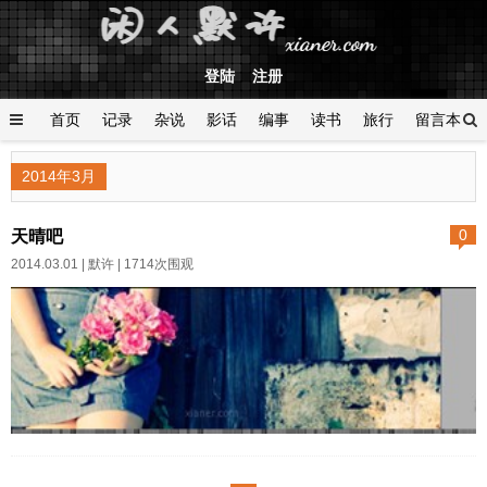
登陆
注册
首页
记录
杂说
影话
编事
读书
旅行
留言本
登陆
2014年3月
天晴吧
0
2014.03.01 |
默许
| 1714次围观
作者:默许 日期:2014-03-01字体
大小: 小 中 大 不知道为什