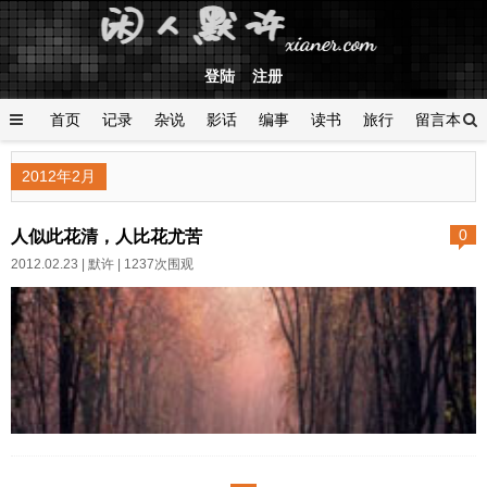
登陆
注册
首页
记录
杂说
影话
编事
读书
旅行
留言本
登陆
2012年2月
人似此花清，人比花尤苦
0
2012.02.23 |
默许
| 1237次围观
初春一景 作者:默许 日期:2012-
02-23周日，和朋友走在初春的风