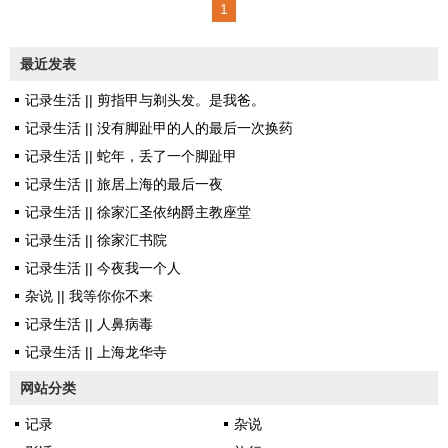
1
里。絮絮叨叨说着家常，最普通
平凡的家常事。可是心，却感受
最近发表
到从未有过的悠闲安宁。或者人
记录生活 || 剪指甲与剃头发。是我爸。
到中年，生活中的很多不堪，诸
记录生活 || 没有脚趾甲的人的最后一次换药
多坎坷，一直隐忍着，在心里温
记录生活 || 蛇年，丢了一个脚趾甲
着融化着，最后变成为一种信
记录生活 || 旅居上海的最后一夜
念……人似此花清，人比花尤苦
记录生活 || 徐家汇圣依纳爵主教座堂
同事过来问，今年三八节单位有
记录生活 || 徐家汇书院
什么安排，我这才惊悟二月份竟
记录生活 || 今夜我一个人
是不知不觉就过去了。可是怎么
杂说 || 我等你你不来
三月了天气还是这么冷飕飕的
记录生活 || 人鼻病毒
呢？最近几天总是有雨，也不痛
记录生活 || 上海龙华寺
快淋漓，雾一般湿着。走在路
上，觉得撑把伞有...
网站分类
记录
杂说