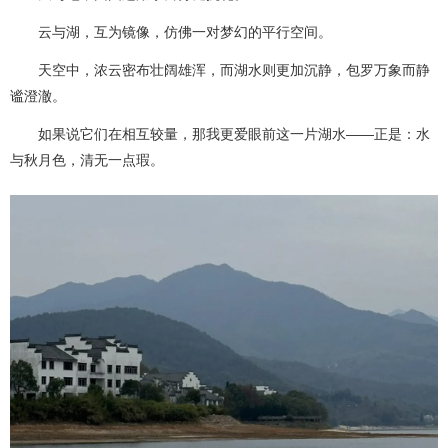
云与湖，互为镜像，仿佛一对梦幻的平行空间。
天空中，浓云密布壮阔雄浑，而湖水则更加沉静，包罗万象而静
谧澄澈。
如果说它们在相互较量，那我更爱眼前这一片湖水——正是：水
与秋月色，清无一点瑕。