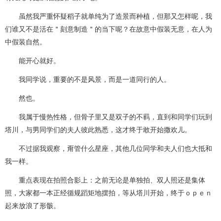
虽然我严重怀疑稻子就单纯为了造景而种植，但那又怎样呢，我
们谁又不是活在＂刻意制造＂的当下呢？在故意中假装无意，在人为
中假装自然。
能开心就好。
我同学说，重要的不是风景，而是一道同行的人。
然也。
我属于慢热性格，但骨子里又是双子的不羁，直到和同学们玩到
塔川，与男同学们的夫人彼此熟悉，这才终于敢开始撒欢儿。
不过据我观察，甭管什么星座，其他几位同学和夫人们也大抵和
我一样。
重点表现在拍照合影上：之前无论是单独拍、双人照还是集体
照，大家都一本正经循规蹈矩地摆拍，等从塔川开始，终于ｏｐｅｎ
起来放浪了形骸。