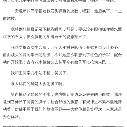
动，石子几乎平行着飞射出去，然后贴着水平面，弹跳，再弹跳。
一旁观摩的同学跟着数石头弹跳的次数，喝彩，然后换下一个上
前炫技。
我特别想拍摄记录下精彩瞬间，可是，要么没有跟拍抓住擦水面
跳跃的石头，要么就把同学甩石子的姿态拍丑了。
张同学提议女生合影，五个人刚捋好队伍，开始各自设计姿势。
前面领头的薛同学开朗活泼，不知她怎么联想到了红色娘子军，配合
动作开始唱：古有花木兰替父去从军今有娘子军扛枪为人民……
我和王同学几乎站不稳，笑哭了。
唉大妈们的确是太会闹腾了啊。
笑声惊动了如镜的湖水，也惊扰到湖边袅袅婷婷的小白鹭，我注
意到它伸长了高贵的脖子，配合舒缓的步态，有规律且不紧不慢地律
动着，仿佛不屑于我们的放浪不羁——大妈你越是笑得欢，人家越是
姿态优雅。