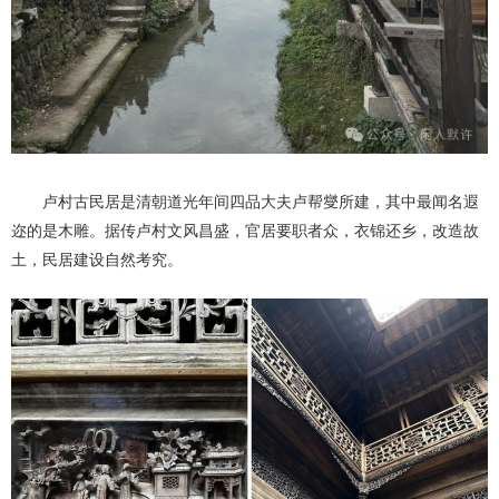
卢村古民居是清朝道光年间四品大夫卢帮燮所建，其中最闻名遐
迩的是木雕。据传卢村文风昌盛，官居要职者众，衣锦还乡，改造故
土，民居建设自然考究。