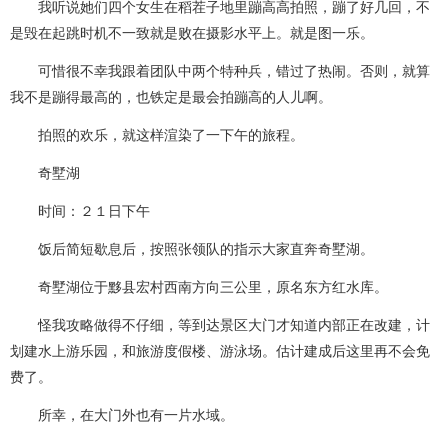
我听说她们四个女生在稻茬子地里蹦高高拍照，蹦了好几回，不
是毁在起跳时机不一致就是败在摄影水平上。就是图一乐。
可惜很不幸我跟着团队中两个特种兵，错过了热闹。否则，就算
我不是蹦得最高的，也铁定是最会拍蹦高的人儿啊。
拍照的欢乐，就这样渲染了一下午的旅程。
奇墅湖
时间：２１日下午
饭后简短歇息后，按照张领队的指示大家直奔奇墅湖。
奇墅湖位于黟县宏村西南方向三公里，原名东方红水库。
怪我攻略做得不仔细，等到达景区大门才知道内部正在改建，计
划建水上游乐园，和旅游度假楼、游泳场。估计建成后这里再不会免
费了。
所幸，在大门外也有一片水域。