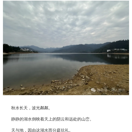
秋水长天，波光粼粼。
静静的湖水倒映着天上的阴云和远处的山峦。
天与地，因由这湖水而分庭抗礼。