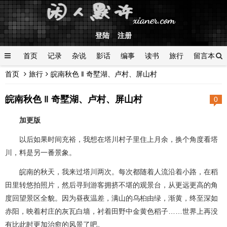
登陆
注册
首页
记录
杂说
影话
编事
读书
旅行
留言本
首页
旅行
皖南秋色 ‖ 奇墅湖、卢村、屏山村
登陆
皖南秋色 ‖ 奇墅湖、卢村、屏山村
0
加更版
以后如果时间充裕，我想在塔川村子里住上月余，换个角度看塔
川，料是另一番景象。
皖南的秋天，我来过塔川两次。每次都随着人流沿着小路，在稻
田里转悠拍照片，然后寻到游客拥挤不堪的观景台，从更远更高的角
度回望景区全貌。因为昼夜温差，满山的乌桕由绿，渐黄，终至深如
赤阳，映着村庄的灰瓦白墙，衬着田野中金黄色稻子……世界上再没
有比此时更加治愈的风景了吧。