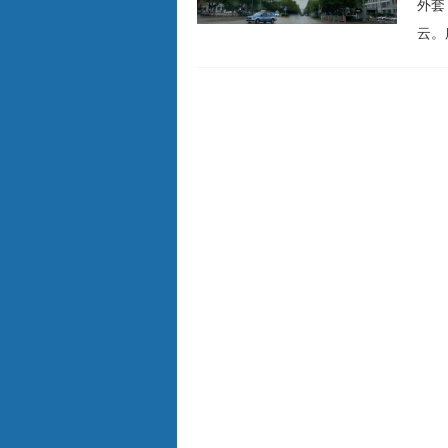
外套
云。
至热
眼见
笼罩