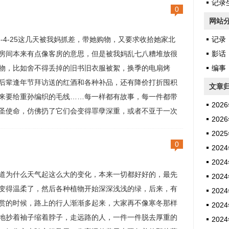
记录生
0
网站
23-4-25这几天被我妈抓差，带她购物，又要求收拾她家北
记录
房间本来有点像客房的意思，但是被我妈乱七八糟堆放很
影话
物，比如舍不得丢掉的旧书旧衣服被絮，换季的电扇烤
编事
后辈逢年节拜访送的红酒和各种补品，还有降价打折囤积
文章
来要给重孙编织的毛线……每一样都有故事，每一件都带
2026
圣使命，仿佛扔了它们会变得罪孽深重，或者不亚于一次
2026
性的ge xin ……所以这不是什么断舍离。我不过是爬高就
2025
床底，把多年的积尘擦拭干净，然后叠摞起来归置齐整，
0
2024
先无处下脚的小屋终于有了辗转腾...
2024
道为什么天气起这么大的变化，本来一切都好好的，最先
2024
变得温柔了，然后各种植物开始深深浅浅的绿，后来，有
2024
赏的时候，路上的行人渐渐多起来，大家再不像寒冬那样
2024
地抄着袖子缩着脖子，走远路的人，一件一件脱去厚重的
2024