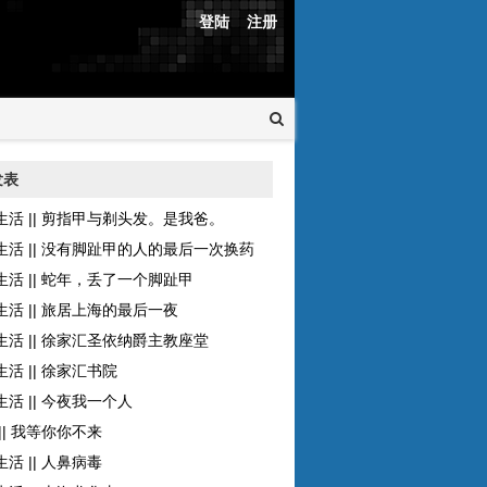
登陆
注册
发表
生活 || 剪指甲与剃头发。是我爸。
生活 || 没有脚趾甲的人的最后一次换药
生活 || 蛇年，丢了一个脚趾甲
生活 || 旅居上海的最后一夜
生活 || 徐家汇圣依纳爵主教座堂
活 || 徐家汇书院
活 || 今夜我一个人
|| 我等你你不来
活 || 人鼻病毒