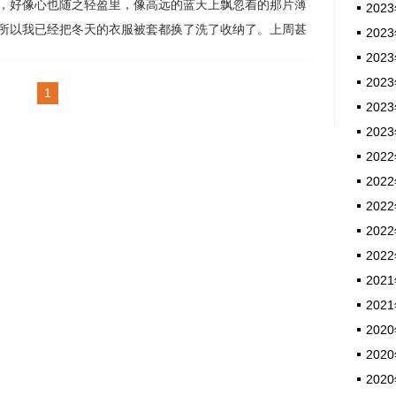
，好像心也随之轻盈里，像高远的蓝天上飘忽着的那片薄
2023
所以我已经把冬天的衣服被套都换了洗了收纳了。上周甚
2023
得我一身短袖T恤和牛仔短裤的打扮。然后怎么就变冷了。
2023
它冷了脸色，阴沉的，一道道暗灰色墨汁铺天盖地涂抹了
2023
1
下来，隔断了阳光的热情。周六晚上下高速刚进...
2023
2023
2022
2022
2022
2022
2022
2021
2021
2020
2020
2020