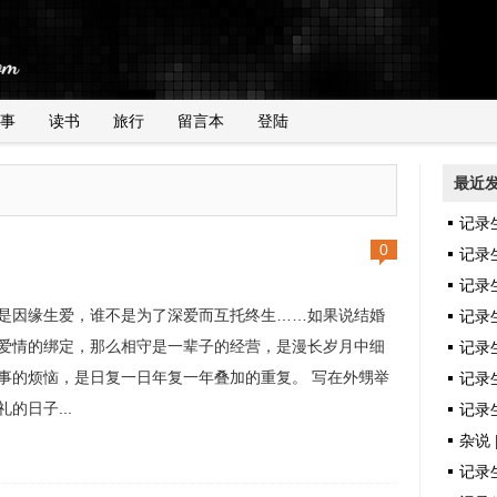
事
读书
旅行
留言本
登陆
最近
记录
0
记录
记录
是因缘生爱，谁不是为了深爱而互托终生……如果说结婚
记录
爱情的绑定，那么相守是一辈子的经营，是漫长岁月中细
记录
事的烦恼，是日复一日年复一年叠加的重复。 写在外甥举
记录生
礼的日子...
记录生
杂说 
记录生