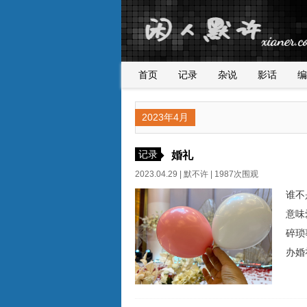
首页
记录
杂说
影话
编
2023年4月
记录
婚礼
2023.04.29 |
默不许
| 1987次围观
谁不
意味
碎琐
办婚