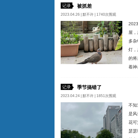
记录
被抓差
2023.04.26 |
默不许
| 1740次围观
20
屋，
多杂
灯，
的将
着神
历史
低蹲
记录
季节搞错了
使原
2023.04.24 |
默不许
| 1851次围观
不知
是风
花可
瑟瑟