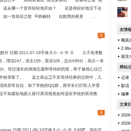
放进心中 用风来测试 用泪来测试 在黎明之前 我
该从哪一个音符轻轻地开始？ 还是得好好地活下去
如一首劫后之歌 平静婉转 在黯黑的夜里 ...
友情
0
顺其
Z-Blo
:默许 日期:2011-07-19字体大小: 小 中 大 儿子高考数
留言
35，理综247，语文109，英语108，总分599分，高出一本
网站
5分。经过漫长的填报志愿和等待的煎熬，终于被他心仪已
学校录取了。 这之前忐忑不安等待结果的过程中，儿
记录
现得异常自信，加了学校的QQ群，跟学长们打听入学需
影话
还不知羞耻地跟人探讨英语很差如何适应学校的双语教
编事
等我们从网上信息查询系统里确认的时候，据说他已经打
文章
军内部打算跟着学长加入学生会的什么组织里了——随着
0
2026
新增的考生...
2026
xianer 日期:2011-06-10字体大小: 小 中 大好吧，现在可