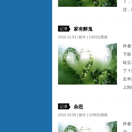
了，
过，
望他
听说
记录
家有醉鬼
2010.11.01 |
默许
| 1343次围观
作者
下班
站立
了？
左半
上到
不可
什么
记录
杂思
2010.10.08 |
默许
| 1298次围观
作者