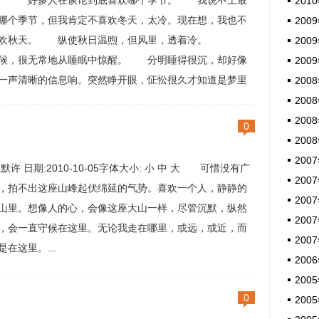
。 好多人在谈论到底喜欢哪个季节。 我说不上最
2010
哪个季节，但我肯定不喜欢冬天，太冷。现在想，我也不
2009
喜欢秋天。 纵使秋日温煦，但风里，透着冷。
2009
候，很无常地从睡眠中惊醒。 分明睡得很沉，却好像
2009
一声清晰的信息响。突然睁开眼，怔忪很久才知道是梦里
2008
音。使劲想，却想不起在梦里做了什么。 我在等什
2008
 有时候被一个念头惊骇住，出...
2008
0
2008
2007
:默许 日期:2010-10-05字体大小: 小 中 大 可惜没有广
2007
，拍不出这座山峰起伏绵延的气势。喜欢一个人，静静的
2007
山里。想像人的心，会像这座大山一样，尽管沉默，纵然
2007
，会一直守候在这里。无论我走在哪里，或远，或近，而
2007
是在这里。...
2006
2005
0
2005