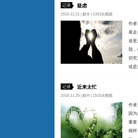
小学
记录
疑虑
2010.12.21 |
默许
| 1353次围观
作者
着走
途更
我，
切究
或是
真正
义。
记录
近来太忙
2010.11.25 |
默许
| 1515次围观
作者
因为
重要
模样