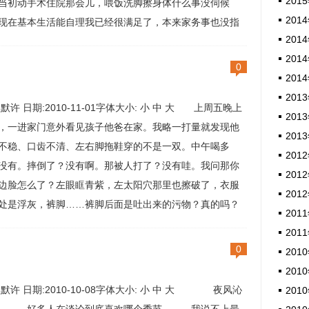
2015
当初动手术住院那会儿，喂饭洗脚擦身体什么事没伺候
2014
现在基本生活能自理我已经很满足了，本来家务事也没指
2014
。我跟儿子说，你爸爸把你的高级保姆借走了。他就笑。
2014
有一次偷偷问他爸爸，...
0
2014
2013
:默许 日期:2010-11-01字体大小: 小 中 大 上周五晚上
2013
，一进家门意外看见孩子他爸在家。我略一打量就发现他
2013
不稳、口齿不清、左右脚拖鞋穿的不是一双。中午喝多
2012
没有。摔倒了？没有啊。那被人打了？没有哇。我问那你
2012
边脸怎么了？左眼眶青紫，左太阳穴那里也擦破了，衣服
2012
处是浮灰，裤脚……裤脚后面是吐出来的污物？真的吗？
2011
能啊。他还一脸无辜。我实在忍不住扑哧笑出声来，醉鬼
2011
时候承认醉过，你瞧瞧都这幅德行...
0
2010
2010
:默许 日期:2010-10-08字体大小: 小 中 大 夜风沁
2010