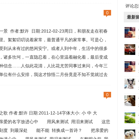
摘。 今年倒盆，我想把这株枯死的辣椒拔了，盆土掺
评论总数
新买的营养土再用。 拽着辣...
0
最新
一景 作者:默许 日期:2012-02-23周日，和朋友走在初春
里。絮絮叨叨说着家常，最普通平凡的家常事。可是心，
受到从未有过的悠闲安宁。或者人到中年，生活中的很多
，诸多坎坷，一直隐忍着，在心里温着融化着，最后变成
种信念……人似此花清，人比花尤苦同事过来问，今年三
单位有什么安排，我这才惊悟二月份竟是不知不觉就过去
可是怎么三月了天气还是这么冷飕飕的呢？最近几天总是
，也不痛快淋漓，雾一般湿着。走在路上，觉得撑把伞
0
之歌 作者:默许 日期:2011-12-14字体大小: 小 中 大
爱的名字放进心中 用风来测试 用泪来测试 这悲
刻度 到最深处 能不能 转换成一首诗？ 把亲爱的