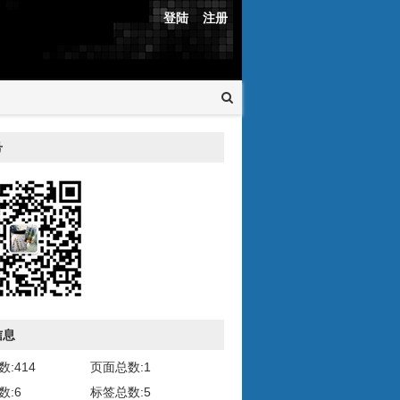
登陆
注册
号
信息
:414
页面总数:1
数:6
标签总数:5