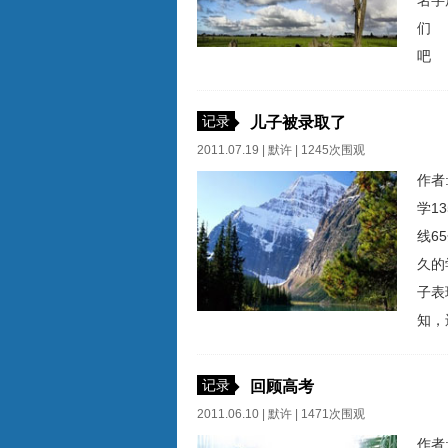
名字
们 
吧 
记录
儿子被录取了
2011.07.19 |
默许
| 1245次围观
作者
学1
线6
久的
子表
知，
学，
入敌
记录
回顾高考
群里
2011.06.10 |
默许
| 1471次围观
作者: