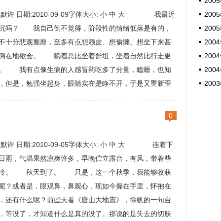
2005
:默许 日期:2010-09-09字体大小: 小 中 大 我最近
2005
沉吗？ 我自己倒不觉得，阶段性的情绪低落是有的，
2005
不十分悲观颓靡，至多有点想赖皮、想偷懒、想坐下来甚
2004
倒在地歇会。 躺着总比坐着舒坦，坐着自然比行走更
2004
。 我有点像生病的人感冒药吃多了分量，瞌睡，也知
2004
，但是，勉强坐起身，眼睛实在是睁不开，于是又重新歪
2003
去再睡会儿——睡床上还是赖地上都不重要，能睡会儿就
 但是，升腾还...
0
:默许 日期:2010-09-05字体大小: 小 中 大 连着下
日雨，气温果然凉爽许多，早晚伫立露台，有风，带着些
冷。 秋天到了。 只是，这一个秋季，我能够收获
呢？或者是，眼观鼻，鼻观心，现如今握在手里，怀抱在
，还有什么呢？前些天看《唐山大地震》，徐帆的一句台
，等没了，才知道什么是真的没了。那说的是失去的切肤