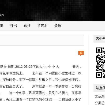
事
读书
旅行
留言本
登陆
宫中
0
:默许 日期:2012-03-29字体大小: 小 中 大 春天，
给花草倒盆换土。 去年在一个闲置的小盆里种过一株
，深秋时分，采下一颗颗小红椒之后，我也懒得处理它，
由它自生自灭了。 原本就是一年一季的作物，当然枯
站点
。 这一个冬季，风霜雨雪的，只见它枯萎的、孤零零
文章总数
着，头顶上缀着一个红艳艳的小辣椒——当初我嫌太小了
分类总