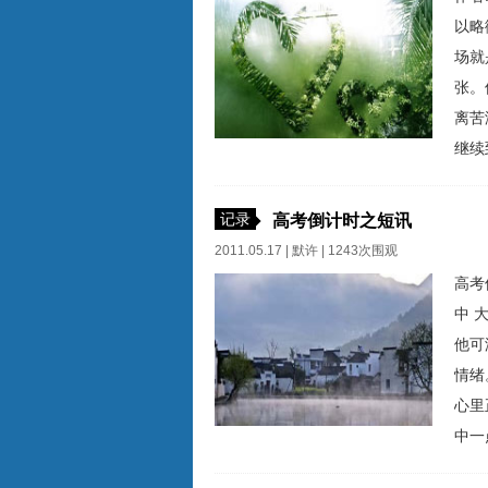
以略
场就
张。
离苦
继续
旧按
述不
记录
高考倒计时之短讯
原先
2011.05.17 |
默许
| 1243次围观
高考
中
他可
情绪
心里
中一
吧，