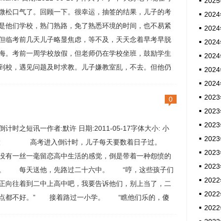
2025
微松口气了。回顾一下。很幸运，抽签的结果，儿子的考
2024
是他们学校，熟门熟路，免了熟悉环境的时间，也不易紧
2024
但临考前几天儿子略显焦虑，等不及，天天念着早考早脱
2024
海。考前一周学校放假，但老师仍在学校坐班，鼓励学生
2024
到校，遇见问题及时求教。儿子嫌教室乱，不去。但他仍
2024
照上课时的作息坚持做试卷、看课本，保持做题手感。自
2024
紧张。但高考前一天开始担心考差了怎么办，又感觉很多
2023
0
会的地方现在不会了...
2023
2023
倒计时之短讯一作者:默许 日期:2011-05-17字体大小: 小
2023
 大 高考进入倒计时，儿子每天要数着日子过。
2023
没有一丝一毫留恋高中生活的感觉，倒是带着一种怨愤的
2023
。 每天送他，先路过二十六中。 “哼，这些孩子们
2022
正向往着到二中上高中吧，我要告诉他们，别上当了，二
2022
点都不好。” 接着路过一小学。 “瞧他们乐的，傻
2022
等上到初中就知道痛苦了。” 等车过他的母校第一实验