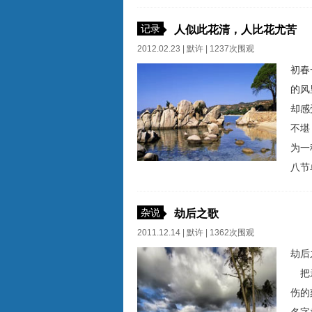
就没
合些
记录
人似此花清，人比花尤苦
2012.02.23 |
默许
| 1237次围观
初春
的风
却感
不堪
为一
八节
了。
有雨
杂说
劫后之歌
有...
2011.12.14 |
默许
| 1362次围观
劫后
把亲
伤的