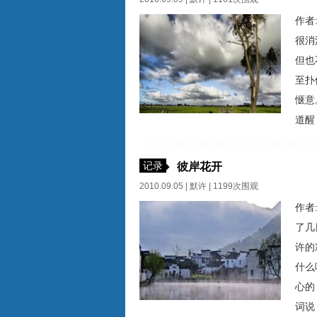
作者
很消
但也
至扑
惬意
道醒
倒下
好。
记录
彼岸花开
2010.09.05 |
默许
| 1199次围观
作者
了几
许的
什么
心的
词说