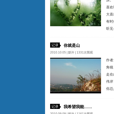
凉
喜欢
大
有时
听见
的声
么？
记录
你就是山
2010.10.05 |
默许
| 1331次围观
作者
角镜
走在
伟岸
你总
记录
我希望我能……
2010.09.09 |
默许
| 1161次围观