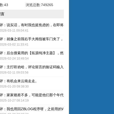
:43
浏览总数:749265
留言
评：说实话，有时我也挺焦虑的，在即将奔五的年纪，健康才是最重要的
2026-03-11 09:04:41
评：就像之前我右手大拇指被车门夹了，整个指甲黑了，最后整个指甲盖
2026-03-02 11:33:41
评：后台搜索用的【拓源纯净主题】，然后简单配图就OK了。
2026-02-24 10:49:54
评：主打听劝哈，评论留言的验证码输入已取消，感谢建议哈！
2026-02-11 09:03:56
评：有机会来云南走走。
2026-01-20 09:38:30
评：家家都差不多，可能是他们那个年代人的特色吧。
2025-10-27 08:14:19
评：我也用回ZBLOG程序呀，之前用的WP还是有点难用的，主要后台操作的卡顿感