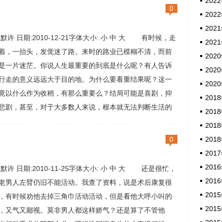
2022
，又来了。...
0
2022
2021
:默许 日期:2010-12-21字体大小: 小 中 大 有时候，走
2021
着，一抬头，发觉迷了路。来时的路业已模糊不清，而前
2020
是一片迷茫。你说人生最重要的到底是什么呢？有人告诉
2020
行走的意义远远大于目的地。为什么要看重结果呢？这一
2020
竟以什么作为收稍，有那么重要么？结局可能是喜剧，抑
2018
悲剧，甚至，对于大多数人来说，根本就无法判断生活的
2018
剧种，所以，结果到底怎样，并没有多大多么实际的意
2018
你只要还在，还在行...
0
2018
2017
2016
:默许 日期:2010-11-25字体大小: 小 中 大 还是很忙，
2016
老男人左臂仍旧不能活动。我查了资料，说是术后康复很
2015
，有时候劝他去掉三角巾活动活动，但是看他大呼小叫的
2015
，又气又鄙视。莫非男人都这样娇气？还是算了不管他