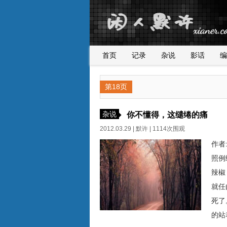
首页
记录
杂说
影话
编
第18页
杂说
你不懂得，这缱绻的痛
2012.03.29 |
默许
| 1114次围观
作者
照例
辣椒
就任
死了
的站