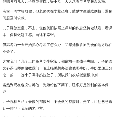
但临考前几天儿子略显焦虑，等不及，天天念着早考早脱离苦海。
考前一周学校放假，但老师仍在学校坐班，鼓励学生继续到校，遇见
问题及时求教。
儿子嫌教室乱，不去。但他仍旧按照上课时的作息坚持做试卷、看课
本，保持做题手感。自述不紧张。
但高考前一天开始担心考差了怎么办，又感觉很多原先会的地方现在
不会了。
之前我问了几个上届高考学生家长，都说前一晚孩子失眠。儿子的语
文补课老师偷偷教我们，晚上临睡想办法骗他喝牛奶，牛奶里加三分
之一的……这小子喝牛奶拉肚子，所以我们改成板蓝根冲剂……
当然到现在也没告诉他，为娘给他下药了。睡眠好是胜利的基本保
证。
儿子祝福自己：会做的都做对，不会做的都蒙对。走了，让他爸爸送
到平时他下我车的老地方。