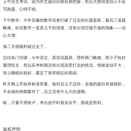
上午语文考试。因为作文题目比较容易把握，所以大致知道自己不会
写跑题。心情不错。
下午数学。今年安徽的数学试卷打破了过去的出题套路，最后三道题
略难。好在数学一直是儿子的强项，没有出现空题不做的现象——信
心大增。
第二天很顺利就过去了。
总结各门功课，今年语文、英语试题易，理科两门略难。那小子恰好
重理轻文，所以应考时期没有出现深受打击的情况。情绪波动不大，
加上睡眠比较好，奠定了发挥稳定的基础。
昨天网上开始有标准答案。核对后儿子总结：会做的题目有做错的，
不会做的倒都蒙对了，总之没有什么大的遗憾。
唉，只要不滑铁卢，考出他平时真实水平，那就是胜利。
版权声明