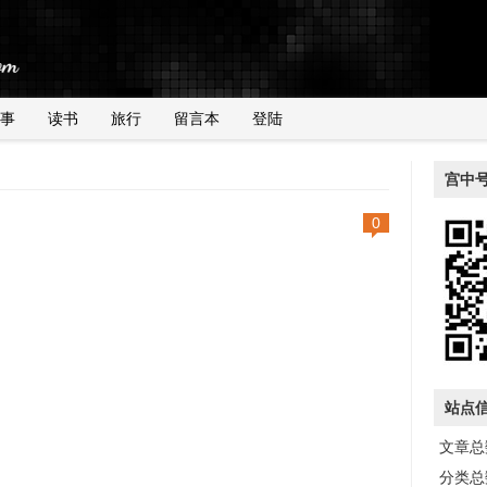
事
读书
旅行
留言本
登陆
宫中
0
站点
文章总数
分类总