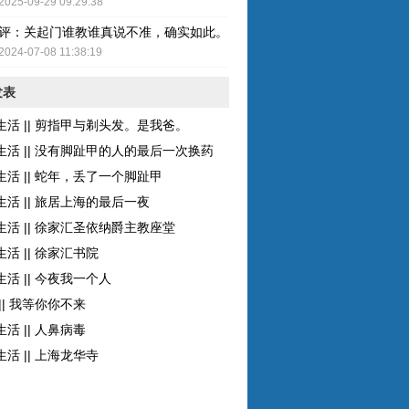
2025-09-29 09:29:38
评：关起门谁教谁真说不准，确实如此。而且现在的女性比较独立了，至
2024-07-08 11:38:19
发表
生活 || 剪指甲与剃头发。是我爸。
生活 || 没有脚趾甲的人的最后一次换药
生活 || 蛇年，丢了一个脚趾甲
生活 || 旅居上海的最后一夜
生活 || 徐家汇圣依纳爵主教座堂
活 || 徐家汇书院
活 || 今夜我一个人
|| 我等你你不来
活 || 人鼻病毒
活 || 上海龙华寺