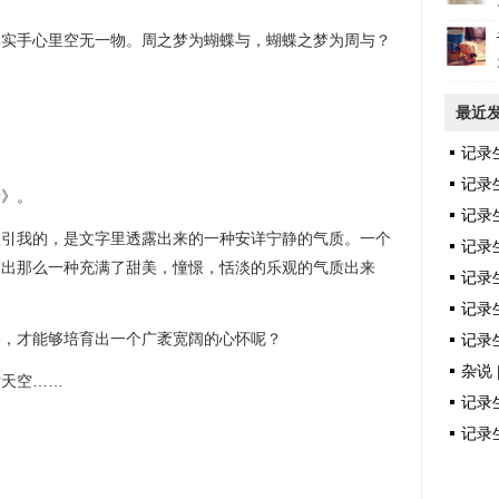
手心里空无一物。周之梦为蝴蝶与，蝴蝶之梦为周与？
最近
记录
记录
》。
记录
我的，是文字里透露出来的一种安详宁静的气质。一个
记录
写出那么一种充满了甜美，憧憬，恬淡的乐观的气质出来
记录
记录生
，才能够培育出一个广袤宽阔的心怀呢？
记录生
杂说 
天空……
记录生
。
记录生