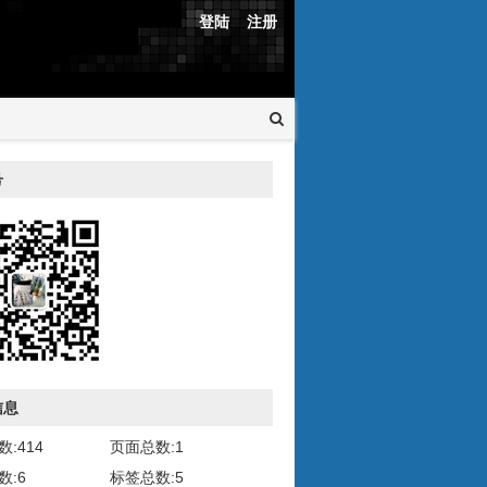
登陆
注册
号
信息
:414
页面总数:1
数:6
标签总数:5