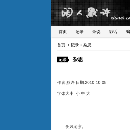
首页
记录
杂说
影话
编
首页
记录
杂思
杂思
记录
作者:默许 日期:2010-10-08
字体大小: 小 中 大
夜风沁凉。