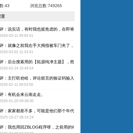
:43
浏览总数:749265
留言
评：说实话，有时我也挺焦虑的，在即将奔五的年纪，健康才是最重要的
2026-03-11 09:04:41
评：就像之前我右手大拇指被车门夹了，整个指甲黑了，最后整个指甲盖
2026-03-02 11:33:41
评：后台搜索用的【拓源纯净主题】，然后简单配图就OK了。
2026-02-24 10:49:54
评：主打听劝哈，评论留言的验证码输入已取消，感谢建议哈！
2026-02-11 09:03:56
评：有机会来云南走走。
2026-01-20 09:38:30
评：家家都差不多，可能是他们那个年代人的特色吧。
2025-10-27 08:14:19
评：我也用回ZBLOG程序呀，之前用的WP还是有点难用的，主要后台操作的卡顿感