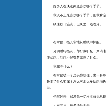
好多人在谈论到底喜欢哪个季节。
我说不上最喜欢哪个季节，但我肯定不
纵使秋日温煦，但风里，透着冷。
有时候，很无常地从睡眠中惊醒。
分明睡得很沉，却好像听见一声清晰的
使劲想，却想不起在梦里做了什么。
我在等什么？
有时候被一个念头惊骇住，出一身冷汗
是受了什么委屈？怎么有那么多话想倾
白。
但醒过来，却发觉一切根本就无从说
人在梦里，最多的是无奈。