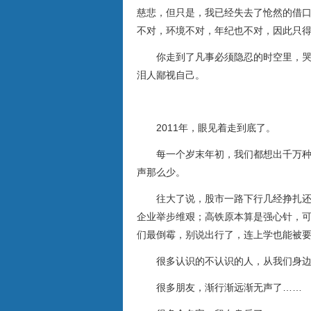
慈悲，但只是，我已经失去了怆然的借
不对，环境不对，年纪也不对，因此只
你走到了凡事必须隐忍的时空里，哭泣
泪人鄙视自己。
2011年，眼见着走到底了。
每一个岁末年初，我们都想出千万种祝
声那么少。
往大了说，股市一路下行几经挣扎还是
企业举步维艰；高铁原本算是强心针，
们最倒霉，别说出行了，连上学也能被
很多认识的不认识的人，从我们身边
很多朋友，渐行渐远渐无声了……