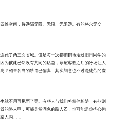
维空间，将远隔无限、无限、无限远。有的将永无交
跑了两三次省城。但是每一次都悄悄地走过旧日同学的
是因为彼此已然没有共同的话题，寒暄客套之后的冷场让人
距离？如果各自的轨道已偏离，其实刻意也不过是徒劳的虚
就不用再见面了罢。有些人与我们将相伴相随；有些则
夜景的路人甲，可能是赏湖色的路人乙，也可能是你掏心掏
的路人丙……