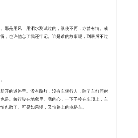
那是用风，用泪水测试过的，纵使不再，亦曾有情。或
记得，也许他忘了我还牢记。谁是谁的故事呢，到最后不过
。
条新开的道路里。没有路灯，没有车辆行人，除了车灯照射
后也是。象行驶在地狱里。我的心，一下子拎在车顶上，车
魄怕也散了。可是如果慢，又怕路上的魂搭车。