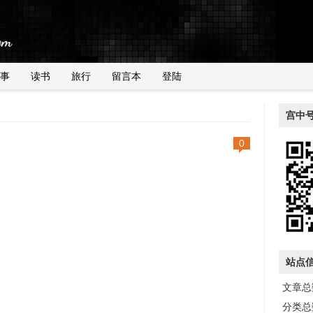
事
读书
旅行
留言本
登陆
宫中
0
站点
文章总数
分类总