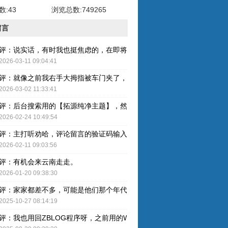
:43
浏览总数:749265
留言
评：说实话，有时我也挺焦虑的，在即将奔五的年纪，健康才是最重要的
2026-03-11 09:04:41
评：就像之前我右手大拇指被车门夹了，整个指甲黑了，最后整个指甲盖
2026-03-02 11:33:41
评：后台搜索用的【拓源纯净主题】，然后简单配图就OK了。
2026-02-24 10:49:54
评：主打听劝哈，评论留言的验证码输入已取消，感谢建议哈！
2026-02-11 09:03:56
评：有机会来云南走走。
2026-01-20 09:38:30
评：家家都差不多，可能是他们那个年代人的特色吧。
2025-10-27 08:14:19
评：我也用回ZBLOG程序呀，之前用的WP还是有点难用的，主要后台操作的卡顿感