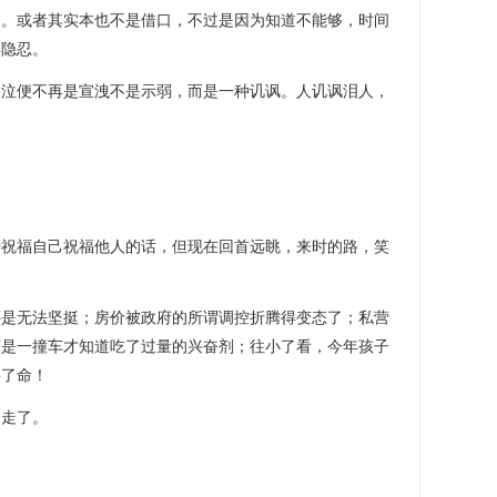
口。或者其实本也不是借口，不过是因为知道不能够，时间
得隐忍。
便不再是宣洩不是示弱，而是一种讥讽。人讥讽泪人，
福自己祝福他人的话，但现在回首远眺，来时的路，笑
无法坚挺；房价被政府的所谓调控折腾得变态了；私营
可是一撞车才知道吃了过量的兴奋剂；往小了看，今年孩子
要了命！
走了。