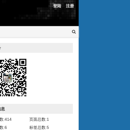
登陆
注册
号
信息
:414
页面总数:1
数:6
标签总数:5