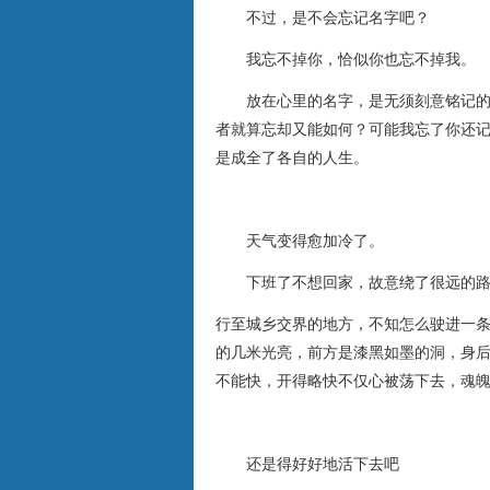
不过，是不会忘记名字吧？
我忘不掉你，恰似你也忘不掉我。
放在心里的名字，是无须刻意铭记的。
者就算忘却又能如何？可能我忘了你还
是成全了各自的人生。
天气变得愈加冷了。
下班了不想回家，故意绕了很远的路
行至城乡交界的地方，不知怎么驶进一
的几米光亮，前方是漆黑如墨的洞，身
不能快，开得略快不仅心被荡下去，魂
还是得好好地活下去吧