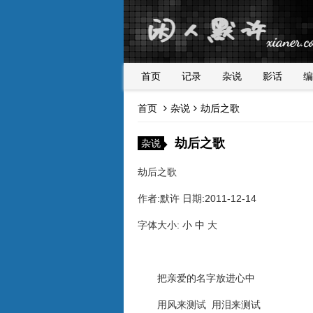
首页
记录
杂说
影话
编
首页
杂说
劫后之歌
劫后之歌
杂说
劫后之歌
作者:默许 日期:2011-12-14
字体大小: 小 中 大
把亲爱的名字放进心中
用风来测试 用泪来测试