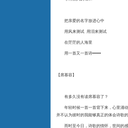
把亲爱的名字放进心中
用风来测试 用泪来测试
在茫茫的人海里
用一首又一首诗••••••
【席慕容】
有多久没有读席慕容了？
年轻时候一首一首背下来，心里涌动着
并不认为彼时的我能够真正的体会诗歌
而时至今日，诗歌的情怀，世间的感慨