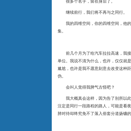
很多个名字，留在身后了。
继续前行，我们将不再与之同行。
我的四维空间，你的四维空间，他的四
集。
前几个月为了给汽车拉拉高速，我接连
单位。我说不清为什么，也许，仅仅就
尴尬，也许是我不愿意刻意去改变这种
伪。
会叫人觉得我脾气古怪吧？
我大概真会这样，因为告了别所以此生
注定是同行一段路程的路人，可能是看
肺对待却终究免不了落入俗套分道扬镳