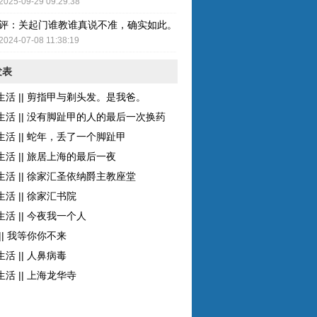
2025-09-29 09:29:38
评：关起门谁教谁真说不准，确实如此。而且现在的女性比较独立了，至
2024-07-08 11:38:19
发表
生活 || 剪指甲与剃头发。是我爸。
生活 || 没有脚趾甲的人的最后一次换药
生活 || 蛇年，丢了一个脚趾甲
生活 || 旅居上海的最后一夜
生活 || 徐家汇圣依纳爵主教座堂
活 || 徐家汇书院
活 || 今夜我一个人
|| 我等你你不来
活 || 人鼻病毒
活 || 上海龙华寺