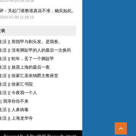
2025-09-29 09:29:38
评：关起门谁教谁真说不准，确实如此。而且现在的女性比较独立了，至
2024-07-08 11:38:19
发表
生活 || 剪指甲与剃头发。是我爸。
生活 || 没有脚趾甲的人的最后一次换药
生活 || 蛇年，丢了一个脚趾甲
生活 || 旅居上海的最后一夜
生活 || 徐家汇圣依纳爵主教座堂
活 || 徐家汇书院
活 || 今夜我一个人
|| 我等你你不来
活 || 人鼻病毒
活 || 上海龙华寺