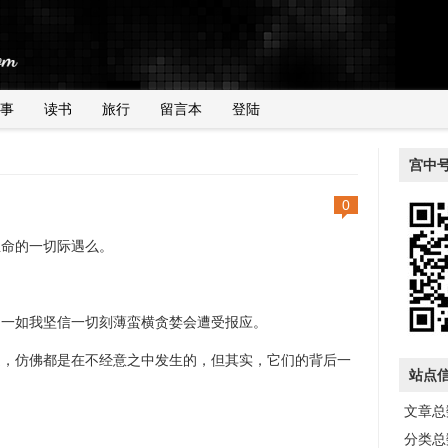
事
读书
旅行
留言本
登陆
宫中
0
命的一切际遇么。
一如我坚信一切刻薄蛮横贪婪会遭受报应。
仿佛都是在不经意之中发生的，但其实，它们的背后一
站点
文章总数
。
分类总