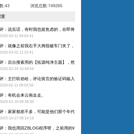
:43
浏览总数:749265
留言
评：说实话，有时我也挺焦虑的，在即将奔五的年纪，健康才是最重要的
2026-03-11 09:04:41
评：就像之前我右手大拇指被车门夹了，整个指甲黑了，最后整个指甲盖
2026-03-02 11:33:41
评：后台搜索用的【拓源纯净主题】，然后简单配图就OK了。
2026-02-24 10:49:54
评：主打听劝哈，评论留言的验证码输入已取消，感谢建议哈！
2026-02-11 09:03:56
评：有机会来云南走走。
2026-01-20 09:38:30
评：家家都差不多，可能是他们那个年代人的特色吧。
2025-10-27 08:14:19
评：我也用回ZBLOG程序呀，之前用的WP还是有点难用的，主要后台操作的卡顿感