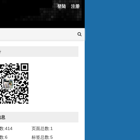
登陆
注册
号
信息
:414
页面总数:1
数:6
标签总数:5