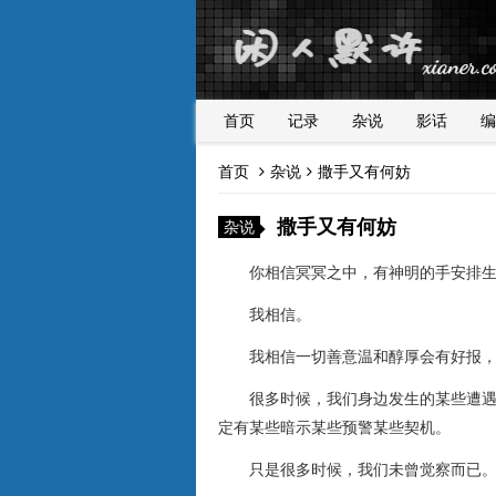
首页
记录
杂说
影话
编
首页
杂说
撒手又有何妨
撒手又有何妨
杂说
你相信冥冥之中，有神明的手安排生
我相信。
我相信一切善意温和醇厚会有好报，
很多时候，我们身边发生的某些遭遇，
定有某些暗示某些预警某些契机。
只是很多时候，我们未曾觉察而已