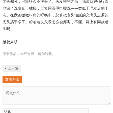
老头倔强，已经很久不洗头了。头发推光之后，我跟我妈强行给
他涂了洗发膏，揉搓，反复用湿毛巾擦洗——类似于理发店的干
洗。在我爸嗷嗷叫痛的呼唤中，总算把老头油腻的充满头皮屑的
光头搞干净了。哈哈哈洗头发怎么会疼呢，不懂。网上有同款老
头吗。
版权声明
原创作品，未经许可，请勿转载。
< 上一篇
发表评论