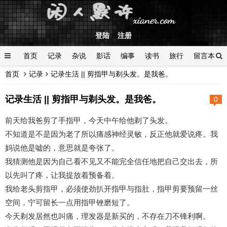
登陆
注册
首页
记录
杂说
影话
编事
读书
旅行
留言本
首页
记录
记录生活 || 剪指甲与剃头发。是我爸。
登陆
记录生活 || 剪指甲与剃头发。是我爸。
0
前天给我爸剪了手指甲，今天中午给他剃了头发。
不知道是不是因为老了所以痛感神经灵敏，反正他就爱说疼。我
妈说他是嘘的，意思就是夸张了。
我猜测他是因为自己看不见又不能完全信任地把自己交出去，所
以先叫了疼，让我提放着预备着。
我给老头剪指甲，必须使劲扒开指甲与指肚，指甲剪要预留一丝
空间，宁可留长一点用指甲锉磨短了。
今天剃发居然也叫痛，理发器是新买的，不存在刀不锋利啊。