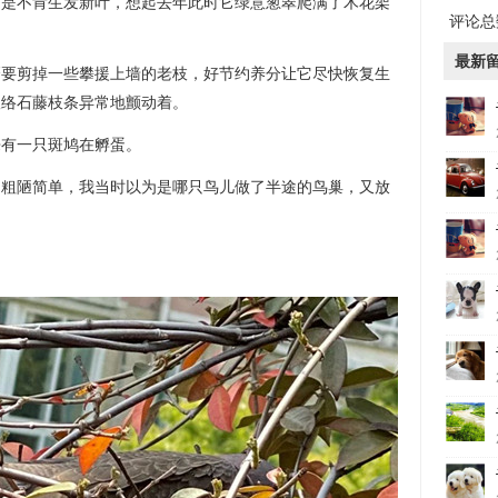
仍是不肯生发新叶，想起去年此时它绿意葱翠爬满了木花架
评论总数
最新
磨要剪掉一些攀援上墙的老枝，好节约养分让它尽快恢复生
根络石藤枝条异常地颤动着。
来有一只斑鸠在孵蛋。
，粗陋简单，我当时以为是哪只鸟儿做了半途的鸟巢，又放