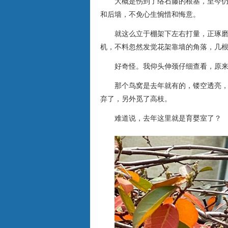
大概是伤到了络石藤的根基，至今
和后墙，不免心生惋惜和悔意。
就这么立于棚架下左右打量，正琢
机，不料忽然发觉花架靠墙的角落，几
好奇怪。我仰头伸颈仔细查看，原
那个鸟窝是去年就有的，镂空透亮
弃了，另外觅了高枝。
难道说，去年这里就是育婴室了？