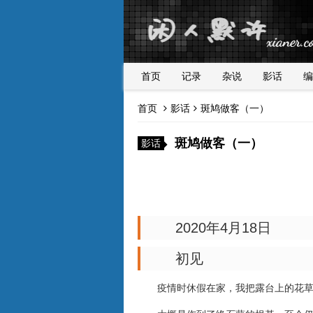
首页
记录
杂说
影话
编
首页
影话
斑鸠做客（一）
斑鸠做客（一）
影话
2020年4月18日
初见
疫情时休假在家，我把露台上的花