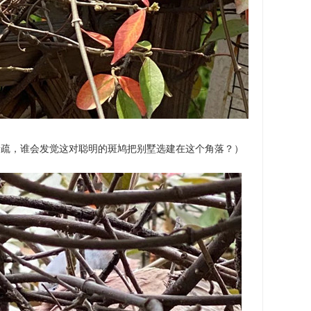
稀疏，谁会发觉这对聪明的斑鸠把别墅选建在这个角落？）