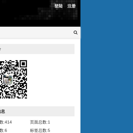
登陆
注册
号
信息
:414
页面总数:1
数:6
标签总数:5