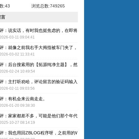
:43
浏览总数:749265
留言
评：说实话，有时我也挺焦虑的，在即将奔五的年纪，健康才是最重要的
2026-03-11 09:04:41
评：就像之前我右手大拇指被车门夹了，整个指甲黑了，最后整个指甲盖
2026-03-02 11:33:41
评：后台搜索用的【拓源纯净主题】，然后简单配图就OK了。
2026-02-24 10:49:54
评：主打听劝哈，评论留言的验证码输入已取消，感谢建议哈！
2026-02-11 09:03:56
评：有机会来云南走走。
2026-01-20 09:38:30
评：家家都差不多，可能是他们那个年代人的特色吧。
2025-10-27 08:14:19
评：我也用回ZBLOG程序呀，之前用的WP还是有点难用的，主要后台操作的卡顿感