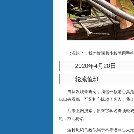
（混熟了，我才敢踩着小板凳用手
2020年4月20日
轮流值班
自从发现斑鸠窝，我这一颗老心真
借口去看鸟，可又担心惊动了客人，我
后来上网搜索，原来它学名珠颈斑
链，故此得名。
这种斑鸠鸟貌似属于不靠谱兼心大