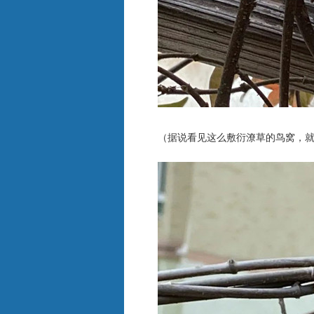
（据说看见这么敷衍潦草的鸟窝，