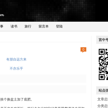
事
读书
旅行
留言本
登陆
宫中
0
有朋自远方来
不亦乐乎
站点
文章总数
草挨个换盆土加了底肥。
分类总