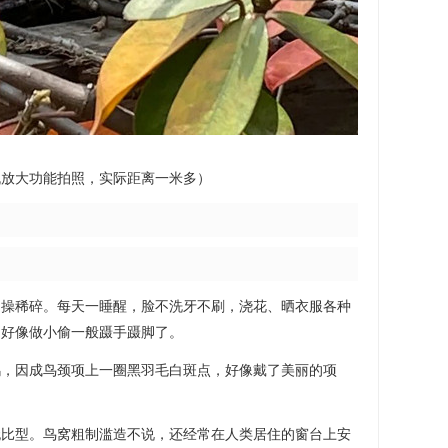
机放大功能拍照，实际距离一米多）
是操稀碎。每天一睡醒，脸不洗牙不刷，浇花、晒衣服各种
倒好像做小偷一般蹑手蹑脚了。
鸠，因成鸟颈项上一圈黑羽毛白斑点，好像戴了美丽的项
无比型。鸟窝粗制滥造不说，还经常在人类居住的窗台上安