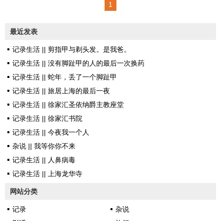
1
是对我的健康检测，我必须每周
向他们提供一个核酸检测结果。
最近发表
这比我从国务院微信小程序的各
记录生活 || 剪指甲与剃头发。是我爸。
地防控政策里查到的规定多出了2
记录生活 || 没有脚趾甲的人的最后一次换药
8天四次核酸检测。我提出请他们
记录生活 || 蛇年，丢了一个脚趾甲
给我出示这个管控政策的依据，
记录生活 || 旅居上海的最后一夜
他们说上级区里只有通知没有盖
记录生活 || 徐家汇圣依纳爵主教座堂
章。我说没盖章怎么证明通知具
记录生活 || 徐家汇书院
有法律效力。社区的书记说过去
记录生活 || 今夜我一个人
从来没人有这个要求，就你懂
杂说 || 我等你你不来
法。现在就算投诉层层加码都拿
记录生活 || 人鼻病毒
不到文字证据了～他们写通知不
记录生活 || 上海龙华寺
盖章。...
网站分类
记录
杂说