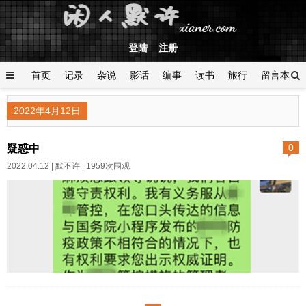
登陆
注册
首页
记录
杂说
影话
编事
读书
旅行
留言本
登陆
2022年4月12日
疑惑中
0
2022.04.12 |
默不许
| 1959次围观
14加7天集中隔离，然后又来7天
居家隔离，今天社区说往后28天