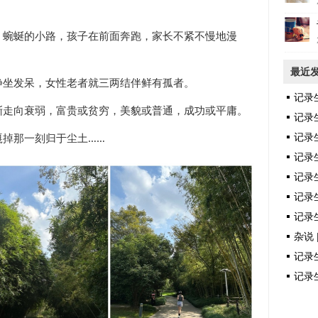
，蜿蜒的小路，孩子在前面奔跑，家长不紧不慢地漫
最近
静坐发呆，女性老者就三两结伴鲜有孤者。
记录
渐走向衰弱，富贵或贫穷，美貌或普通，成功或平庸。
记录
嘎掉那一刻归于尘土……
记录
记录
记录
记录生
记录生
杂说 
记录生
记录生