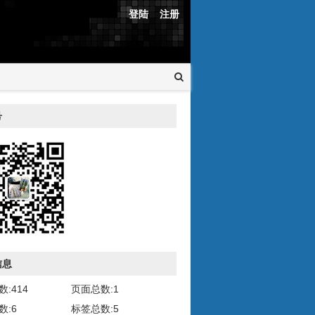
登陆
注册
号
信息
:414
页面总数:1
数:6
标签总数:5