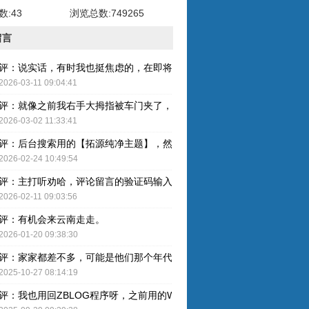
:43
浏览总数:749265
留言
评：说实话，有时我也挺焦虑的，在即将奔五的年纪，健康才是最重要的
2026-03-11 09:04:41
评：就像之前我右手大拇指被车门夹了，整个指甲黑了，最后整个指甲盖
2026-03-02 11:33:41
评：后台搜索用的【拓源纯净主题】，然后简单配图就OK了。
2026-02-24 10:49:54
评：主打听劝哈，评论留言的验证码输入已取消，感谢建议哈！
2026-02-11 09:03:56
评：有机会来云南走走。
2026-01-20 09:38:30
评：家家都差不多，可能是他们那个年代人的特色吧。
2025-10-27 08:14:19
评：我也用回ZBLOG程序呀，之前用的WP还是有点难用的，主要后台操作的卡顿感