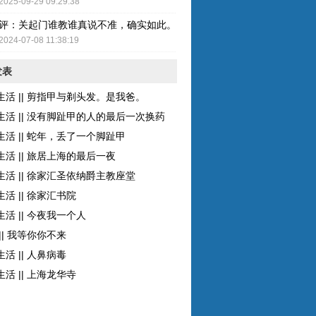
2025-09-29 09:29:38
评：关起门谁教谁真说不准，确实如此。而且现在的女性比较独立了，至
2024-07-08 11:38:19
发表
生活 || 剪指甲与剃头发。是我爸。
生活 || 没有脚趾甲的人的最后一次换药
生活 || 蛇年，丢了一个脚趾甲
生活 || 旅居上海的最后一夜
生活 || 徐家汇圣依纳爵主教座堂
活 || 徐家汇书院
活 || 今夜我一个人
|| 我等你你不来
活 || 人鼻病毒
活 || 上海龙华寺