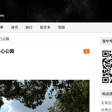
事
读书
旅行
留言本
登陆
中心公园
宫中
中心公园
0
站点
文章总数
分类总