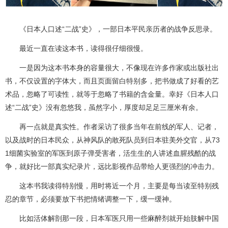
《日本人口述“二战”史》，一部日本平民亲历者的战争反思录。
最近一直在读这本书，读得很仔细很慢。
一是因为这本书本身的容量很大，不像现在许多作家或出版社出
书，不仅设置的字体大，而且页面留白特别多，把书做成了好看的艺
术品，忽略了可读性，就等于忽略了书籍的含金量。幸好《日本人口
述“二战”史》没有忽悠我，虽然字小，厚度却足足三厘米有余。
再一点就是真实性。作者采访了很多当年在前线的军人、记者，
以及战时的日本民众，从神风队的敢死队员到日本驻美外交官，从73
1细菌实验室的军医到原子弹受害者，活生生的人讲述血腥残酷的战
争，就好比一部真实纪录片，远比影视作品带给人更强烈的冲击力。
这本书我读得特别慢，用时将近一个月，主要是每当读至特别残
忍的章节，必须要放下书把情绪调整一下，缓一缓神。
比如活体解剖那一段，日本军医只用一些麻醉剂就开始肢解中国