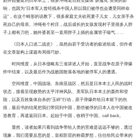
剧开始蔓延到日本本土，很多冲绳老百姓受媒体“妖魔化”英美的影
响，也因为“日本军人曾经残杀中国人所以我们被俘也会遭受同样命
运”，在这个畸形的说教下，很多家庭丈夫砍死妻子儿女，儿女亲手杀
死自己的母亲。冲绳有个村庄，战后成长的女孩发现村子里很多人脖
子上都有刀疤，她外婆甚至一直用脖子上插的金属管子喘气……
《日本人口述二战史》，虽然由若干受访者的叙述组成，但作者
在文章架构上谋篇布局很巧妙。
时间维度，从日本侵略东三省讲述人开始，直至战争在原子弹爆
炸中结束，以及最后作为战败国散落各地的被俘军人的遭遇。
空间维度，中国战场、东南亚战区，然后是日本本土人民的战时
状态，接着呈现败势的太平洋神风队、美军队日本本土的轰炸和登
陆，以及百姓集体自杀的“玉碎”行动，原子弹爆炸给日本留下的伤
痕，最后书的结尾把我们带回到中国，那些被俘的日本人在中国被改
造教育，再遣返回日本。起始于中国，收梢于中国。call back。
显然，读者如果只看到战争带给人类的苦难是远远不够的，透过
现象，我们需要反思的是，皇权阶层的称霸梦想，往往给民众带来的