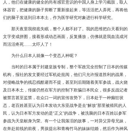
人，他们在健康的健全的尚有感官意识的中国人身上学习截肢，取人
体器官，把健康的肠子剪断了重新接起来，等活活把人弄死，再将他
们的脑子发送到日本本土，作为医学研究对象进行科学研究。
那天夜里我彻底失眠，整个人都不好了。我的思维把白天看到的
文字变成拼图，接着形成动态画面，反复播放，仿佛就是我血流成河
而活活疼死……太吓人了！
为什么日本人就像一个变态人种呢？
当时的日本属于封建皇族专制，整个军政完全控制了日本的传媒
机构，报社的发文要经过军机处批阅，他们只允许报道胜利的战果，
对侵略战争的残忍残酷避而不提，甚至到后期随着美军参战，战火烧
及日本本土，传媒仍然在军方的控制下欺骗日本民众，很多反战记者
被禁言甚至监禁，在众口一词的宣传攻势下，日本处于一种癫狂状
态，老百姓甚至认为日本发动大东亚战争是去“解放”那里被殖民的人
民，认为日本军方发动的是“正义”的战争，被洗脑的日本百姓以参军
参战为天皇献身为荣。有一个让我落泪的故事，一对异父异母兄妹，
在奔赴前线的前夜，男孩提出和青梅竹马的妹妹结婚，然后作为神风