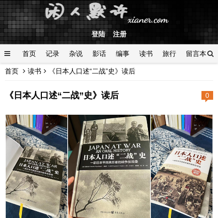
登陆
注册
首页
记录
杂说
影话
编事
读书
旅行
留言本
首页
读书
《日本人口述“二战”史》读后
登陆
《日本人口述“二战”史》读后
0