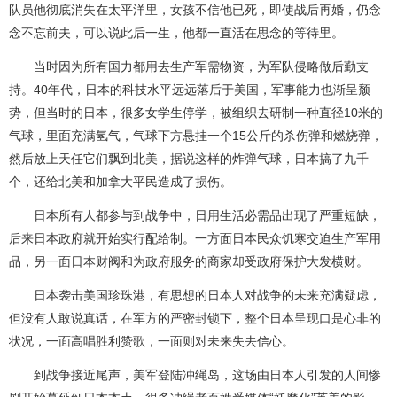
队员他彻底消失在太平洋里，女孩不信他已死，即使战后再婚，仍念
念不忘前夫，可以说此后一生，他都一直活在思念的等待里。
当时因为所有国力都用去生产军需物资，为军队侵略做后勤支
持。40年代，日本的科技水平远远落后于美国，军事能力也渐呈颓
势，但当时的日本，很多女学生停学，被组织去研制一种直径10米的
气球，里面充满氢气，气球下方悬挂一个15公斤的杀伤弹和燃烧弹，
然后放上天任它们飘到北美，据说这样的炸弹气球，日本搞了九千
个，还给北美和加拿大平民造成了损伤。
日本所有人都参与到战争中，日用生活必需品出现了严重短缺，
后来日本政府就开始实行配给制。一方面日本民众饥寒交迫生产军用
品，另一面日本财阀和为政府服务的商家却受政府保护大发横财。
日本袭击美国珍珠港，有思想的日本人对战争的未来充满疑虑，
但没有人敢说真话，在军方的严密封锁下，整个日本呈现口是心非的
状况，一面高唱胜利赞歌，一面则对未来失去信心。
到战争接近尾声，美军登陆冲绳岛，这场由日本人引发的人间惨