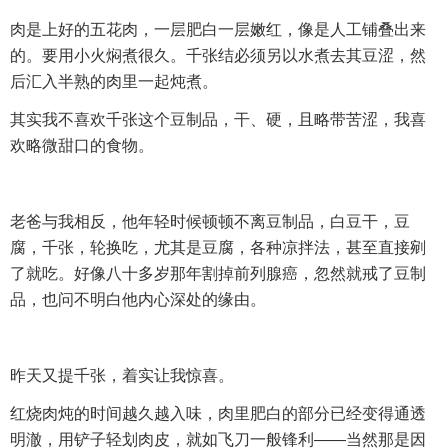
肉是上好的五花肉，一层肥白一层嫩红，像是人工铺叠出来
的。要用小火焖煮很久。千张结必须另以水煮去其豆涩，然
后汇入半熟的肉里一起炖煮。
其实我不喜欢千张这个豆制品，干、硬，且略带苦涩，我喜
欢略微甜口的食物。
老爸与我相反，他年轻时候顿顿不离豆制品，白豆干，豆
腐，千张，轮换吃，尤其是豆腐，各种凉拌法，甚至直接剜
了就吃。好像八十多岁那年割掉前列腺癌，忽然就戒了豆制
品，也问不明白他内心深处的缘由。
昨天又提千张，着实让我惊喜。
红烧肉炖的时间越久越入味，肉里肥白的部分已经变得通透
明澈，用铲子轻划肉皮，就如飞刀一般锋利——当然那是因