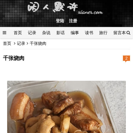
登陆
注册
首页
记录
杂说
影话
编事
读书
旅行
留言本
首页
记录
千张烧肉
登陆
千张烧肉
2