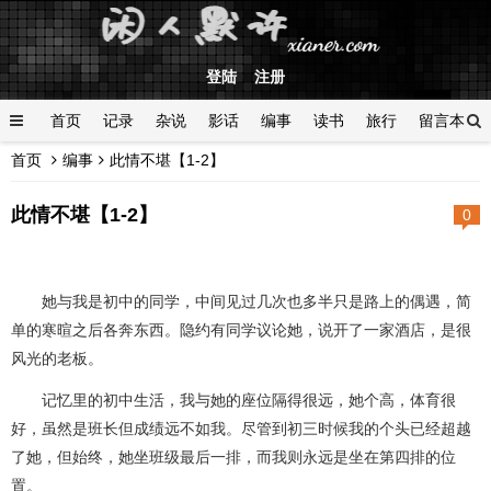
登陆
注册
首页
记录
杂说
影话
编事
读书
旅行
留言本
首页
编事
此情不堪【1-2】
登陆
此情不堪【1-2】
0
她与我是初中的同学，中间见过几次也多半只是路上的偶遇，简
单的寒暄之后各奔东西。隐约有同学议论她，说开了一家酒店，是很
风光的老板。
记忆里的初中生活，我与她的座位隔得很远，她个高，体育很
好，虽然是班长但成绩远不如我。尽管到初三时候我的个头已经超越
了她，但始终，她坐班级最后一排，而我则永远是坐在第四排的位
置。