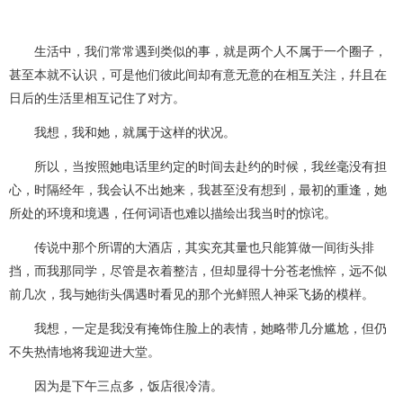
生活中，我们常常遇到类似的事，就是两个人不属于一个圈子，
甚至本就不认识，可是他们彼此间却有意无意的在相互关注，幷且在
日后的生活里相互记住了对方。
我想，我和她，就属于这样的状况。
所以，当按照她电话里约定的时间去赴约的时候，我丝毫没有担
心，时隔经年，我会认不出她来，我甚至没有想到，最初的重逢，她
所处的环境和境遇，任何词语也难以描绘出我当时的惊诧。
传说中那个所谓的大酒店，其实充其量也只能算做一间街头排
挡，而我那同学，尽管是衣着整洁，但却显得十分苍老憔悴，远不似
前几次，我与她街头偶遇时看见的那个光鲜照人神采飞扬的模样。
我想，一定是我没有掩饰住脸上的表情，她略带几分尴尬，但仍
不失热情地将我迎进大堂。
因为是下午三点多，饭店很冷清。