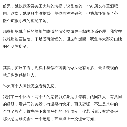
前天，她找我索要美国大片的海报，说是她的一个好朋友布置酒吧
用。这次，她倒只字没提我们单位的种种破落，但我却怀恨在了心，
撒个谎很小气的拒绝了她。
那些拒绝她之后的舒坦与略微的愧疚交织在一起的矛盾心理，我实在
很难用语言描绘。不是没有遗憾的。但这种遗憾，我觉得大部分由她
的不明智所至。
.
其实，扩展了看，现实中类似不聪明的做法还有许多。最常表现的，
就是告别感情的人。
昨天有个人问我怎么看待失恋。
我打了一个比方：两个人的恋爱就好象是手牵着手的同路人，有共同
的话题，看共同的美景，有温馨有快乐。而失恋呢，不过是其中的一
个到了终点，首先停下来向另外的那个道别。倘若后者没有准备好，
那么总是难免会冲一个趔趄，甚至摔上一交也未可知。