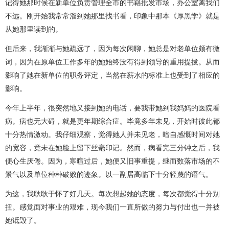
记得她那时候在新单位负责管理全市的书籍批发市场，办公室离我们
不远。刚开始我常常溜到她那里找书看，印象中那本《厚黑学》就是
从她那里读到的。
但后来，我渐渐与她疏远了，因为每次闲聊，她总是对老单位颇有微
词，因为在原单位工作多年的她始终没有得到领导的重用提拔。从而
影响了她在新单位的职务评定，当然在薪水的标准上也受到了相应的
影响。
今年上半年，很突然地又接到她的电话，要我带她到我妈妈的医院看
病。病也无大碍，就是更年期综合症。毕竟多年未见，开始时彼此都
十分热情激动。我仔细观察，觉得她人并未见老，暗自感慨时间对她
的宽容，竟未在她脸上留下丝毫印记。然而，病看完三分钟之后，我
便心生厌倦。因为，寒暄过后，她便又旧事重提，继而数落市场的不
景气以及单位种种破败的迹象。以一副居高临下十分轻蔑的语气。
为这，我耿耿于怀了好几天。每次想起她的态度，每次都觉得十分别
扭。感觉面对事业的艰难，现今我们一直所做的努力与付出也一并被
她诋毁了。