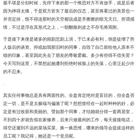
最不堪是分别时候，先停下来的那一个惟恐对方不肯放手，或是后者
因为摔得太痛，于是双方皆失了最后的仪态，甚至将看过的美景也一
并否定掉，恨不得连那时的天空都说成是齐擦擦的暗无天日。所谓感
情，不过是浮在其形式之上，一朝翻脸则皮之不存毛将焉附。
于是接下来便是诸多的闹剧悲剧上演，于己未必有利，倒是徒增了旁
人饭后的谈资。抑或如我那旧时的同事，自毁了自己留给他人原本不
错的印象，甚至因此失去了朋友的尊敬爱戴。多少有些得不偿失罢？
今天写到这里，不禁想起她遭到拒绝时候脸上的失落，心里泛起少许
的不忍来。
.
其实任何事物总是具有两面性的。全盘肯定绝对是盲目的，但全盘否
定一切，是不是太极端与偏激了呢？想想曾经在一起时种种的好，必
定是有过收获和美丽的。譬如那个同事，才结婚就分得一套两居室，
不到四十岁就告假在家修养，后来只做最闲的工作，每天接接电话，
得空还遛到不远的菜场买菜。换一换思维，哪来的领导会提拔这样的
员工呢？我记得，她还是一个党员呢。