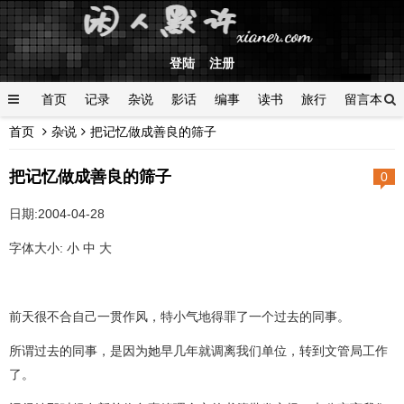
登陆
注册
首页
记录
杂说
影话
编事
读书
旅行
留言本
首页
杂说
把记忆做成善良的筛子
登陆
把记忆做成善良的筛子
0
日期:2004-04-28
字体大小: 小 中 大
前天很不合自己一贯作风，特小气地得罪了一个过去的同事。
所谓过去的同事，是因为她早几年就调离我们单位，转到文管局工作
了。