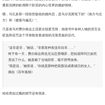
重新洗牌的欧洲两个阶层的内心世界的微妙情绪。
嗯，马孔多那一段惊世骇俗的婚外恋，是马尔克斯笔下的"《南方与北
方》和《傲慢与偏见》"。
只是老马对费尔南达之流更尖锐更无情，他借书中各种人物的语言去
贬低和诅咒这个浑身散发着虚假的没落贵族的后代。
“这非是非，”她说，“非那发种发连非自非……”
终于有一天，费尔南达再也无法忍受嘲弄，想知道阿玛兰妲究
竟说了什么。她直截了当地回答，毫不拐弯抹角。
“我是说，”她答道，“你就是那种把屁股说成斋戒日的女人。”
摘自《百年孤独》
哈哈类似过瘾的细节还有很多。