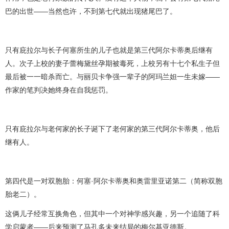
巴的出世——当然也许，不到第七代就出现猪尾巴了。
只有庇拉尔与长子何塞所生的儿子也就是第三代阿尔卡蒂奥后继有
人。次子上校的妻子蕾梅黛丝孕期被毒死，上校另有十七个私生子但
最后被一一暗杀而亡。与丽贝卡争强一辈子的阿玛兰妲一生未嫁——
作家的笔判决她终身在自我惩罚。
只有庇拉尔与老何家的长子诞下了老何家的第三代阿尔卡蒂奥，他后
继有人。
第四代是一对双胞胎：何塞·阿尔卡蒂奥和奥雷里亚诺第二（简称双胞
胎老二）。
这俩儿子经常互换角色，但其中一个对神学感兴趣，另一个追随了科
学启蒙者——后来预测了马孔多未来结局的梅尔基亚德斯。