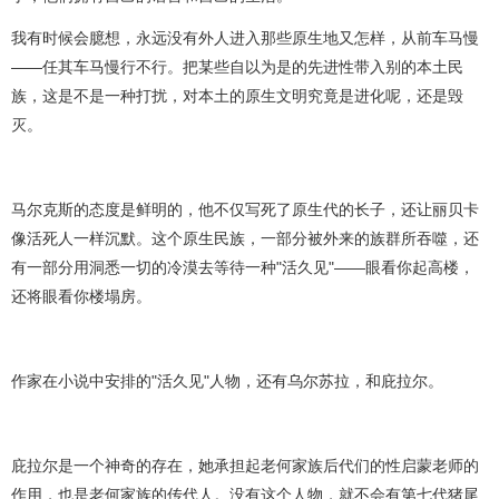
我有时候会臆想，永远没有外人进入那些原生地又怎样，从前车马慢
——任其车马慢行不行。把某些自以为是的先进性带入别的本土民
族，这是不是一种打扰，对本土的原生文明究竟是进化呢，还是毁
灭。
马尔克斯的态度是鲜明的，他不仅写死了原生代的长子，还让丽贝卡
像活死人一样沉默。这个原生民族，一部分被外来的族群所吞噬，还
有一部分用洞悉一切的冷漠去等待一种"活久见"——眼看你起高楼，
还将眼看你楼塌房。
作家在小说中安排的"活久见"人物，还有乌尔苏拉，和庇拉尔。
庇拉尔是一个神奇的存在，她承担起老何家族后代们的性启蒙老师的
作用，也是老何家族的传代人。没有这个人物，就不会有第七代猪尾