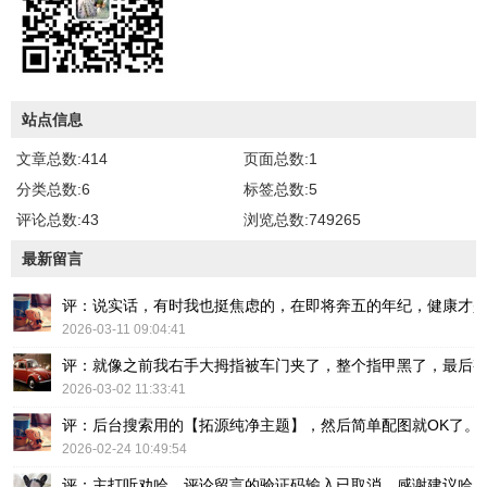
站点信息
文章总数:414
页面总数:1
分类总数:6
标签总数:5
评论总数:43
浏览总数:749265
最新留言
评：说实话，有时我也挺焦虑的，在即将奔五的年纪，健康才
2026-03-11 09:04:41
评：就像之前我右手大拇指被车门夹了，整个指甲黑了，最后
2026-03-02 11:33:41
评：后台搜索用的【拓源纯净主题】，然后简单配图就OK了。
2026-02-24 10:49:54
评：主打听劝哈，评论留言的验证码输入已取消，感谢建议哈