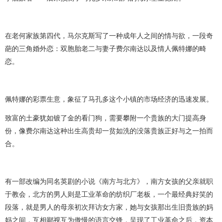
在老何家族第四代，马尔克斯写了一种成年人之间的情与欲，一段奇
葩的三角婚外恋：双胞胎老二与妻子费尔南达以及情人佩特娜的畸
恋。
佩特娜的彩票生意，象征了马孔多这个小镇的市场经济的迅速发展。
致富的土豪犹如镀了金的看门狗，需要攀附一个贵族的大门提高身
份，像费尔南达这种出生高贵却一贫如洗的没落贵族正好与之一拍而
合。
有一部改编为同名英剧的小说《南方与北方》，南方女孩的父亲就职
于教会，北方的男人则是工业革命的纺织厂老板，一个最经典好笑的
段落，就是男人的母亲初次拜访女方家，她与女孩那出生旧贵族的妈
妈之间，互相鄙视互为傲慢的语言交锋，呈现了工业革命之后，资本