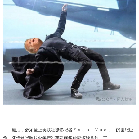
最后，必须呈上美联社摄影记者Ｅｖａｎ Ｖｕｃｃｉ的世纪巨
作，凭借这张照片今年普利车新闻奖他应该稳拿到手了。