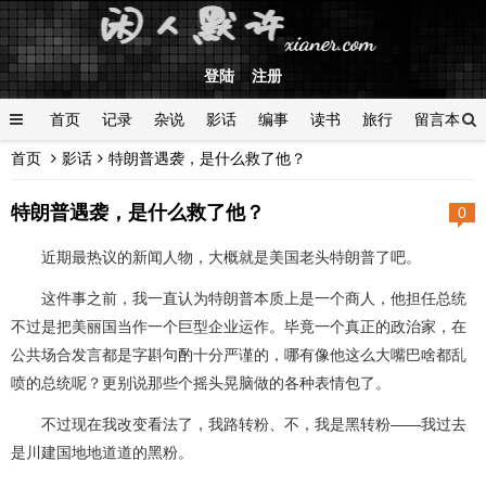
登陆
注册
首页
记录
杂说
影话
编事
读书
旅行
留言本
首页
影话
特朗普遇袭，是什么救了他？
登陆
特朗普遇袭，是什么救了他？
0
近期最热议的新闻人物，大概就是美国老头特朗普了吧。
这件事之前，我一直认为特朗普本质上是一个商人，他担任总统
不过是把美丽国当作一个巨型企业运作。毕竟一个真正的政治家，在
公共场合发言都是字斟句酌十分严谨的，哪有像他这么大嘴巴啥都乱
喷的总统呢？更别说那些个摇头晃脑做的各种表情包了。
不过现在我改变看法了，我路转粉、不，我是黑转粉——我过去
是川建国地地道道的黑粉。