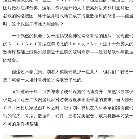
图片做标注和分类。这项工作从最开始人工搜索到后来利用亚马逊、
谷歌的网络搜图，终于呈井喷式地完成了海量数据库的储备——但当
时，这个数据库有啥大用处呢？
一个偶然的机会，另一组搞视觉神经网络算法的团队，发现他们
的ＡｌｅｘＮｅｔ算法在李飞飞的ＩｍａｇｅＮｅｔ这个十分庞大的
数据库基础上能得到最接近于正确的逻辑判断——这就是软件与数据
的结合。
但这还不够完美。别看人类脑壳就那一点儿大，但我们＂转念一
想＂就够一大堆计算机忙乎得滚烫半死的。
又经过若干年，世界迎来了硬件设施的飞速提升，虽然它原本仅
仅是为了迎合广大网游玩家对游戏速度和画面晕染的要求。当大部分
ＣＰＵ应付玩家激烈ＰＫ之时，极个别计算机在为科学家们跑着他们
写的程序。算法、数据库、硬件，三者完美配合，成为机器学习缺一
不可的条件和基础。