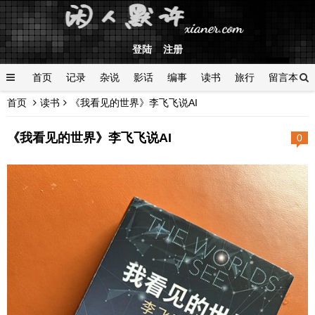
登陆
注册
首页
记录
杂说
影话
编事
读书
旅行
留言本
首页
读书
《我看见的世界》李飞飞说AI
登陆
《我看见的世界》李飞飞说AI
0