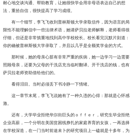
耐心地交谈沟通、帮助教育，让她很快学会用非母语表达自己的想
法，重拾自信，很快提高了学习成绩。
有一个细节，李飞飞收到普林斯顿大学录取信件，因为语言的局
限性不能理解信中一些法律术语，她请萨贝拉老师解释，老师看得很
仔细，但还是非常慎重地找到高中学校校长。校长看完沉默片刻道：
你的确被普林斯顿大学录取了，并且以几乎是全额奖学金的方式。
那时候，她的母亲心脏有非常严重的疾病，她一边学习一边需要
照顾母亲，还要为父母的干洗店充当临时翻译。开干洗店的钱，也有
萨贝拉老师资助借给他们的。
看得泪目。当时必须丢下书冷静一下情绪。
这一章节末尾，李飞飞说她有了一种久违的心得：那就是心怀感
激。
还有，大学毕业拒绝华尔街巨头的ｏｆｆｅｒ，研究生毕业拒绝
企业高薪，一个分明在美国贫困线挣扎的家庭养育的女孩，一再选择
在学校深造，在一门当时前途未卜的研究项目上一磕就是十多年，为