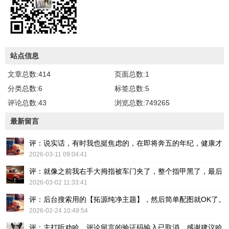
站点信息
文章总数:414
页面总数:1
分类总数:6
标签总数:5
评论总数:43
浏览总数:749265
最新留言
评：说实话，有时我也挺焦虑的，在即将奔五的年纪，健康才
2026-03-11 09:04:41
评：就像之前我右手大拇指被车门夹了，整个指甲黑了，最后
2026-03-02 11:33:41
评：后台搜索用的【拓源纯净主题】，然后简单配图就OK了。
2026-02-24 10:49:54
评：主打听劝哈，评论留言的验证码输入已取消，感谢建议哈