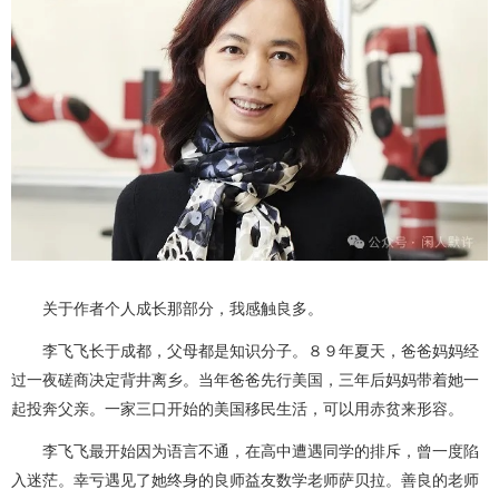
关于作者个人成长那部分，我感触良多。
李飞飞长于成都，父母都是知识分子。８９年夏天，爸爸妈妈经
过一夜磋商决定背井离乡。当年爸爸先行美国，三年后妈妈带着她一
起投奔父亲。一家三口开始的美国移民生活，可以用赤贫来形容。
李飞飞最开始因为语言不通，在高中遭遇同学的排斥，曾一度陷
入迷茫。幸亏遇见了她终身的良师益友数学老师萨贝拉。善良的老师