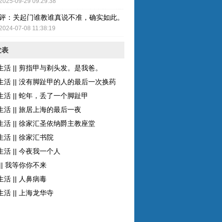
2025-09-29 09:29:38
评：关起门谁教谁真说不准，确实如此。而且现在的女性比较独立了，至
2024-07-08 11:38:19
发表
生活 || 剪指甲与剃头发。是我爸。
生活 || 没有脚趾甲的人的最后一次换药
生活 || 蛇年，丢了一个脚趾甲
生活 || 旅居上海的最后一夜
生活 || 徐家汇圣依纳爵主教座堂
活 || 徐家汇书院
活 || 今夜我一个人
|| 我等你你不来
活 || 人鼻病毒
活 || 上海龙华寺