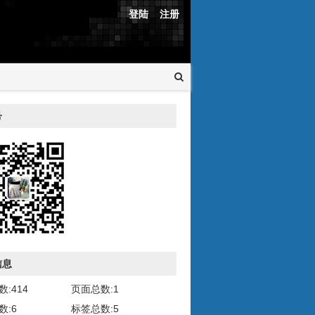
登陆
注册
号
信息
:414
页面总数:1
数:6
标签总数:5