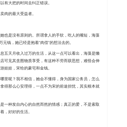
可以有大把的时间去纠正错误。
妹卖肉的最大受益者。
，她也是没有原则的。所谓拿人的手软，吃人的嘴短，海藻
万元钱，她已经是抱着“肉偿”的想法去的。
休息五天月收入过万的生活，从这一点可以看出，海藻是懒
牌店可见其贪图物质享受，有这种不劳而获思想，难怪会伸
梦游娃娃，宋给的豪宅和金钱。
到哪里呢？我不相信，她会不懂得，身为国家公务员，怎么
。拿得那么心安理得，一点不为宋的前途担忧，其实根本就
就是一种发自内心的自然而然的情感；真正的爱，不是索取
活着，好好的生活。