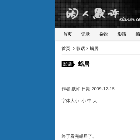
首页
记录
杂说
影话
编
首页
影话
蜗居
蜗居
影话
作者:默许 日期:2009-12-15
字体大小: 小 中 大
终于看完蜗居了。