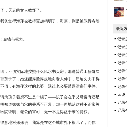
好了，天真的女人教坏了。
，我倒觉得海萍被教得更加精明了，海藻，则是被教得贪婪
最近
记录
本：金钱与权力。
记录
记录
记录
记录
拣四，不切实际地按照什么风水书买房，那是普通工薪阶层
记录生
养育孩子了，她还能厚脸厚皮地向老人伸手，逼迫丈夫不得
是不假，有海萍这样的老婆，活该老公要遭遇泄密门事件。
记录生
杂说 
所谓为孩子着想不过是个幌子——孩子会在乎父母富有还是
记录生
分明知道妹妹与宋的关系不正常，却一再地从这种不正常关
记录生
开医院证明、老公的官司，无一不是得益于宋的特权。
无得意地对妹妹说：我算是在这个城市扎下根儿了，而你