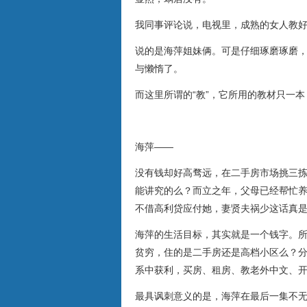
我同事评论说，电视里，成熟的女人教
说的是海萍姐妹俩。可是仔细琢磨琢磨
与懒惰了。
而这里所谓的“教”，它所用的教材只一
海萍——
没有钱却好高骛远，在二手房市场挑三
能讲究的么？而立之年，父母已经帮忙
不借高利贷应付她，妻贤夫祸少这话真
海萍的生活目标，其实就是一个钱字。
贫穷，住的是二手房还是高档小区么？
系中获利，买房、租房、教老外中文、
最具讽刺意义的是，海萍在最后一集不