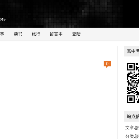
事
读书
旅行
留言本
登陆
宫中
0
站点
文章总数
分类总