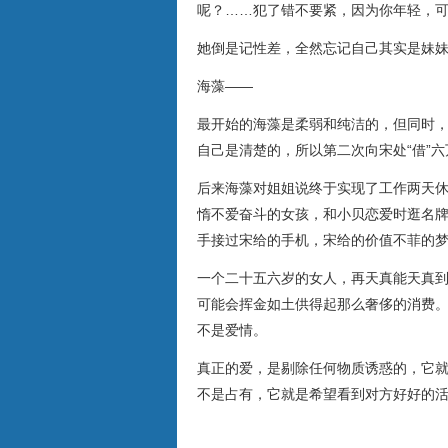
呢？……犯了错不要紧，因为你年轻，
她倒是记性差，全然忘记自己其实是妹
海藻——
最开始的海藻是柔弱和纯洁的，但同时
自己是清楚的，所以第二次向宋处“借”六
后来海藻对姐姐说终于实现了工作两天
惰不爱奋斗的女孩，和小贝恋爱时逛名
手接过宋给的手机，宋给的价值不菲的
一个二十五六岁的女人，再天真能天真
可能会挥金如土供得起那么奢侈的消费
不是爱情。
真正的爱，是剔除任何物质诱惑的，它
不是占有，它就是希望看到对方好好的