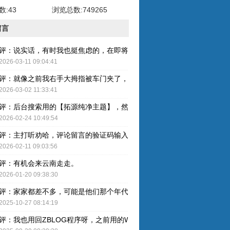
:43
浏览总数:749265
留言
评：说实话，有时我也挺焦虑的，在即将奔五的年纪，健康才是最重要的
2026-03-11 09:04:41
评：就像之前我右手大拇指被车门夹了，整个指甲黑了，最后整个指甲盖
2026-03-02 11:33:41
评：后台搜索用的【拓源纯净主题】，然后简单配图就OK了。
2026-02-24 10:49:54
评：主打听劝哈，评论留言的验证码输入已取消，感谢建议哈！
2026-02-11 09:03:56
评：有机会来云南走走。
2026-01-20 09:38:30
评：家家都差不多，可能是他们那个年代人的特色吧。
2025-10-27 08:14:19
评：我也用回ZBLOG程序呀，之前用的WP还是有点难用的，主要后台操作的卡顿感