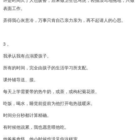
许是时间久了人也疲沓，后来做卫生也马虎，轻描淡写地拖地，只做
表面工作。
弄得我心灰意冷，万事只肯自己亲力亲为，再不起请人的心思。
3，
我承认我有点溺爱孩子。
所有的时间，完全由孩子的生活学习所支配。
课外辅导送、接。
每天上学需要带的热牛奶，或茶，或枸杞菊花茶。
吃饭，喝水，睡觉前提前为他打开电热毯暖床。
时间分分秒都计算精确。
有时候他说累，我也愿意喂他吃。
他爸爸奇怪，他小时候也没见你这样宠。