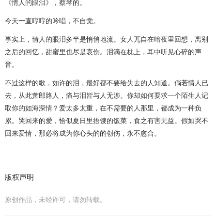
《情人的眼泪》，蔡琴的。
今天一直哼哼的吟唱，不自觉。
事实上，情人的眼泪多半是悄悄地流。女人兀自在暗夜里回想，离别
之后的回忆，甜蜜里也尽是哀伤。泪滴在枕上，耳中听见心碎的声
音。
不过这样的歌，如许的泪，最好都不要给失去的人知道。倘若情人已
去，从此萧郎路人，痛与泪皆与人无涉。你却如何要求一个陌生人记
取你的如海深情？爱太多太重，在不需要的人那里，都成为一种负
累。哭回来的爱，恰似夏日里捂馊的饭菜，食之有害无益。假如哭不
回来爱情，那必将成为你心头的的创伤，永不愈合。
版权声明
原创作品，未经许可，请勿转载。