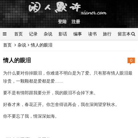
登陆
注册
首页
记录
杂说
影话
编事
读书
旅行
留言本
首页
杂说
情人的眼泪
登陆
情人的眼泪
0
为什么要对你掉眼泪，你难道不明白是为了爱。只有那有情人眼泪最
珍贵，一颗颗都是爱都是爱……
要不是有情郎跟我要分开，我的眼泪不会掉下来。
好春才来，春花正开。你怎舍得说再会，我在深闺望穿秋水。
你不要忘了我，情深深如海。