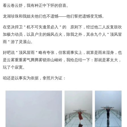
看云卷云舒，我有种正中下怀的窃喜。
龙湖珍珠和我姐夫他们也不遗憾——他们誓把遗憾变无憾。
在坚决捍卫＂机不可失逢景必入＂的 原则下，经过他二人反复鼓吹
加极力动员，以及户主的煽风点火，除我之外，其余九个人＂顶风冒
雨＂游了灵溪山。
好吧说＂顶风冒雨＂略有夸张，但客观事实上，就算是雨未湿身，也
是云雾重重雾气腾腾雾锁崇山峻岭，我给总结一下：那就是雾太大，
玩了个寂寞。
咱还是以事实为依据，拿照片为证：