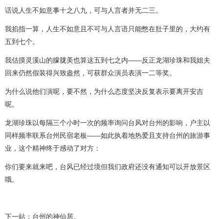
话说人生不如意事十之八九，可与人言者并无二三。
我掐指一算，人生不如意且不可与人言语只能憋在肚子里的，大约有
五到七个。
我估摸灵溪山的朦胧美也算这五到七之内——反正龙湖珍珠和我姐夫
回来仍然假装得兴致盎然，可获群众演员表演一二等奖。
为什么说他们演呢，要不然，为什么态度坚决反复表示要离开安吉
呢。
龙湖珍珠以每隔三个小时一次的频率询问台风对台州的影响，户主以
同样频率联系台州民宿老板——如此执着地热爱且支持台州的旅游事
业，这个精神终于感动了对方：
你们要来就来吧，台风已经过境但我们政府还没有通知可以开放景区
哦。
下一站：台州的神仙居。