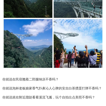
你就说在民宿翘着二郎腿纳凉不香吗？
你就说泡杯老板娘家香气扑鼻沁人心脾的安吉白茶掼蛋打牌不香吗？
你就说就在附近蹓跶看看溪流飞溅，玩个自拍出点美照不香吗？