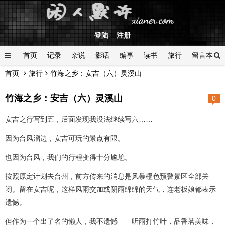
登陆
注册
首页
记录
杂说
影话
编事
读书
旅行
留言本
首页
旅行
竹海之乡：安吉（六）灵溪山
登陆
竹海之乡：安吉（六）灵溪山
0
安吉之行写到五，后面发现我没法继续写六……
因为台风溜边，安吉可玩的景点有限。
也因为台风，我们的行程变得十分尴尬。
按照原定计划去台州，前方传来的消息是风暴橙色预警景区全部关
闭。留在安吉呢，这样风雨交加或阴雨绵绵的天气，连老板娘都表示
遗憾。
但作为一个出了名的懒人，我不遗憾——听雨打竹叶，品香茗美味，