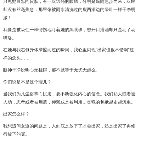
只见她白皙的皮肤，有一双透亮的眼睛，分明是躲雨急步而来，双眸
却没有丝毫焦急，那里像被雨水清洗过的瘦西湖边的绿叶一样干净明
澈！
我像是被吸住一样愣愣地盯着她的黑眼珠，想开口搭讪却只是动了动
嘴唇。
在她与我右侧身体摩擦而过的瞬间，我心里闪现“出家也很不错啊”这
样的念头……
眼神干净说明心无挂碍，那不就等于无忧无虑么。
你们说是不是这个理儿？
当我们为凡尘俗事而忧虑，要不断强化内心的信念。我们劝人或者被
人劝，思考或者被启蒙，仰赖或是被利用…灵魂的包袱越走越沉重。
出家怎么样？
我想追问女道的问题是，人到底是放下了才会出家，还是出家了再修
行放下的呢。