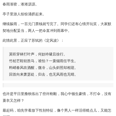
春雨渐密，淅淅沥沥。
亭子里游人纷纷涌挤起来。
继续躲雨，一百元门票钱就亏完了。同学们还有心情开玩笑，大家默
契地分配妥当，两人一把伞直冲到雨幕中。
此情此景，正应了苏轼的《定风波》：
莫听穿林打叶声，何妨吟啸且徐行。
竹杖芒鞋轻胜马，谁怕？一蓑烟雨任平生。
料峭春风吹酒醒，微冷，山头斜照却相迎。
回首向来萧瑟处，归去，也无风雨也无晴。
也许是平日里撸铁练出了些许刚毅，我心中顿生豪情，不打伞，没有
蓑衣又怎样？
最起码，咱先学着放下性别特征，像个男人一样活得糙点儿，又能怎