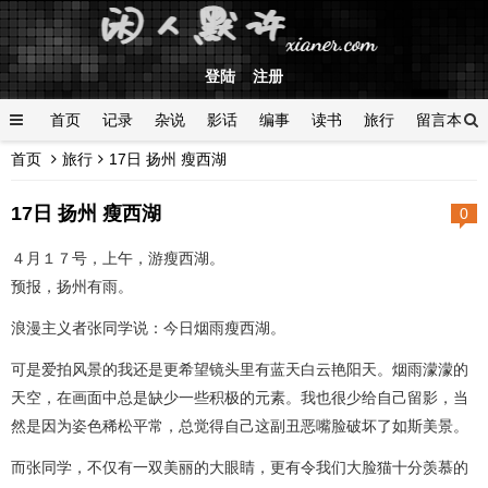
登陆
注册
首页
记录
杂说
影话
编事
读书
旅行
留言本
首页
旅行
17日 扬州 瘦西湖
登陆
17日 扬州 瘦西湖
0
４月１７号，上午，游瘦西湖。
预报，扬州有雨。
浪漫主义者张同学说：今日烟雨瘦西湖。
可是爱拍风景的我还是更希望镜头里有蓝天白云艳阳天。烟雨濛濛的
天空，在画面中总是缺少一些积极的元素。我也很少给自己留影，当
然是因为姿色稀松平常，总觉得自己这副丑恶嘴脸破坏了如斯美景。
而张同学，不仅有一双美丽的大眼睛，更有令我们大脸猫十分羡慕的