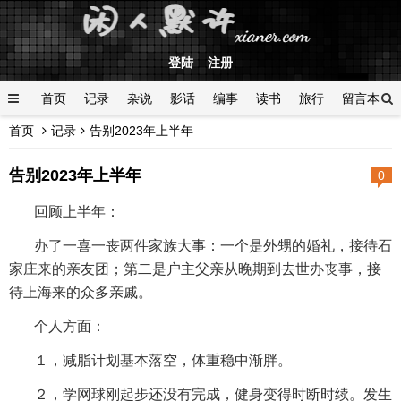
登陆
注册
首页
记录
杂说
影话
编事
读书
旅行
留言本
首页
记录
告别2023年上半年
登陆
告别2023年上半年
0
回顾上半年：
办了一喜一丧两件家族大事：一个是外甥的婚礼，接待石
家庄来的亲友团；第二是户主父亲从晚期到去世办丧事，接
待上海来的众多亲戚。
个人方面：
１，减脂计划基本落空，体重稳中渐胖。
２，学网球刚起步还没有完成，健身变得时断时续。发生