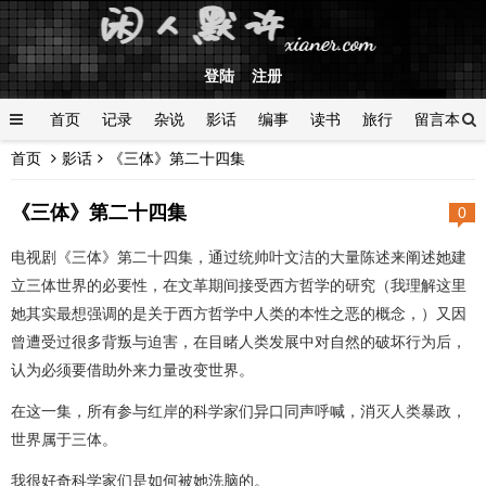
登陆
注册
首页
记录
杂说
影话
编事
读书
旅行
留言本
首页
影话
《三体》第二十四集
登陆
《三体》第二十四集
0
电视剧《三体》第二十四集，通过统帅叶文洁的大量陈述来阐述她建
立三体世界的必要性，在文革期间接受西方哲学的研究（我理解这里
她其实最想强调的是关于西方哲学中人类的本性之恶的概念，）又因
曾遭受过很多背叛与迫害，在目睹人类发展中对自然的破坏行为后，
认为必须要借助外来力量改变世界。
在这一集，所有参与红岸的科学家们异口同声呼喊，消灭人类暴政，
世界属于三体。
我很好奇科学家们是如何被她洗脑的。