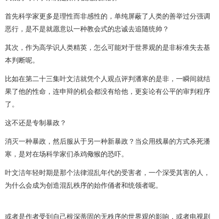
首先科学家更多是理性而非感性的，单纯屏蔽了人类的善举过分强调
恶行，是不是就愿意以一种教会式的忠诚去追随统帅？
其次，作为高学识人类精英，怎么可能对于世界观的是非标准失去基
本判断呢。
比如在第二十三集叶文洁就凭个人观点评判潘寒的是非，一瞬间就结
果了他的性命，连申辩的机会都没有给他，更妄论有公平的审判程序
了。
这不还是专制暴政？
消灭一种暴政，然后服从于另一种新暴政？当众用残暴的方式杀死潘
寒，是对在场科学家们杀鸡儆猴的恐吓。
叶文洁年轻时期是那个法律混乱年代的受害者，一个深受其害的人，
为什么会成为创造混乱秩序的始作俑者和统领者呢。
或者是作者受到自己根深蒂固的无秩序的世界观的影响，或者电视剧