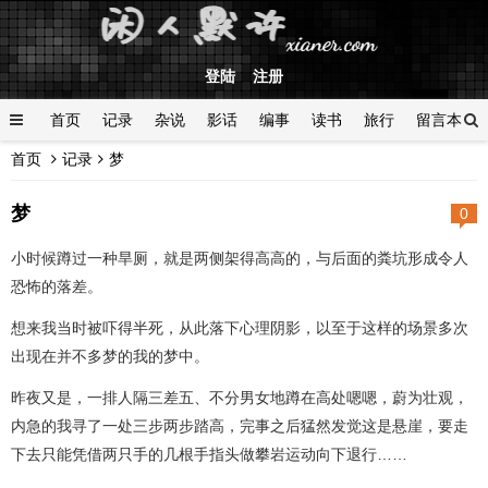
登陆
注册
首页
记录
杂说
影话
编事
读书
旅行
留言本
首页
记录
梦
登陆
梦
0
小时候蹲过一种旱厕，就是两侧架得高高的，与后面的粪坑形成令人
恐怖的落差。
想来我当时被吓得半死，从此落下心理阴影，以至于这样的场景多次
出现在并不多梦的我的梦中。
昨夜又是，一排人隔三差五、不分男女地蹲在高处嗯嗯，蔚为壮观，
内急的我寻了一处三步两步踏高，完事之后猛然发觉这是悬崖，要走
下去只能凭借两只手的几根手指头做攀岩运动向下退行……