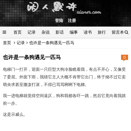
登陆
注册
首页
记录
杂说
影话
编事
读书
旅行
留言本
首页
记录
也许是一条狗遇见一匹马
登陆
也许是一条狗遇见一匹马
0
电梯门一打开，迎面一只巨型大狗冷脸瞧着我，有点不开心，又像受
了委屈。外面下雨，我猜它主人大概不肯带它出门，终于拗不过它卖
萌央求甚至撒泼打滚，不得已骂骂咧咧下电梯。
我一进电梯就觉得空间逼仄，狗和我都各吓一跳，然后它竟向着我踏
前一步。
这是示威么。