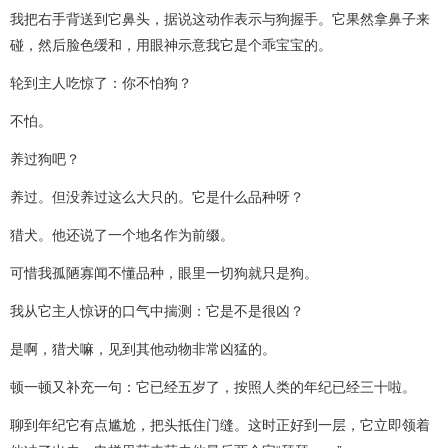
我把右手背送到它鼻头，据说这动作表示与狗握手。它果然拿鼻子来
碰，然后脸色缓和，用眼神示意我它是个乖宝宝的。
轮到主人吃惊了：你不怕狗？
不怕。
养过狗吧？
养过。但没养过这么大只的。它是什么品种呀？
猎犬。他还说了一个地名作为前缀。
可惜我孤陋寡闻不懂品种，眼里一切狗就只是狗。
我从它主人惊讶的口气中揣测：它是不是很凶？
是啊，猎犬嘛，见到其他动物非常凶猛的。
顿一顿又补充一句：它已经五岁了，按照人类的年纪已经三十啦。
聊到年纪它有点尴尬，把头抵住门缝。这时正好到一层，它立即领着