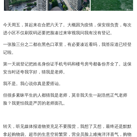
今天周五，算起来在合肥六天了。大概因为疫情，保安很负责，每次
进小区不仅刷双码还要把脸凑过来审视我问我有没有登记。
一张脸三分之二都在黑色口罩里，有必要凑近看吗，我答应道已经登
记啦。
第一天就登记把姓名身份证手机号码和楼号房号都备份齐全了。这保
安当时还夸我字好，猜我是老师。
我不是。我心说你真是爱搭讪。
但很多素昧平生的人都猜我是老师，莫非我天生一副浩然正气老师
脸？我更怕我是严厉的老师面孔。
转天，听见媒体报道物资充足不要囤货，我想了又想，最终还是默默
拿起购物袋。超市的生意空前繁荣，营业员脸上难掩洋洋喜气，购物