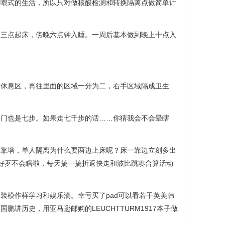
投喂式的生活，所以只对做核酸检测和转换隔离点做简单计
晨三点起床，傍晚六点钟入睡。一周后基本做到晚上十点入
的休息区，再往里面的区域一分为二，右手区域隔成卫生
。
到门也是七步。如果走七千步的话……你猜我会不会晕瞎
踢靠墙，单人隔离为什么要两边上床呢？床一靠边立刻多出
好歹不会瞎啦，每天搞一搞折返快走和波比跳凑合算活动
装模作样学习和娱乐滴。幸亏买了pad可以看若干英美韩
鹏讲历史，用亚马逊邮购的LEUCHTTURM1917本子做