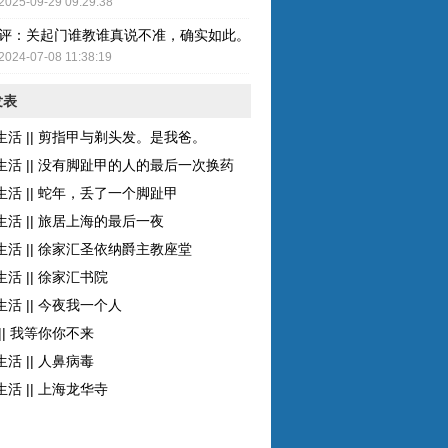
2025-09-29 09:29:38
评：关起门谁教谁真说不准，确实如此。而且现在的女性比较独立了，至
2024-07-08 11:38:19
发表
生活 || 剪指甲与剃头发。是我爸。
生活 || 没有脚趾甲的人的最后一次换药
生活 || 蛇年，丢了一个脚趾甲
生活 || 旅居上海的最后一夜
生活 || 徐家汇圣依纳爵主教座堂
活 || 徐家汇书院
活 || 今夜我一个人
|| 我等你你不来
活 || 人鼻病毒
活 || 上海龙华寺