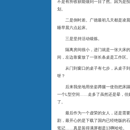
不是有所收获能做到一目了然。因为是
划。
二是倒时差。广德最初几天都是凌
睡早晨六点起床。
三是坚持活动锻炼。
隔离房间很小，进门就是一张大床
间，左边靠窗放了一张长条桌是工作区
从门到窗口的桌子有七步，从桌子
呀？
后来我坐地用坐姿蹲腿一使劲把床
一个L型空间……走多了虽然还是晕，但
了。
最后作为一个虚荣的女人，还是需要
剧，最开心的是下载了国内已经绝版的石国
笔记……真是装得满屏都是13啊哈哈。