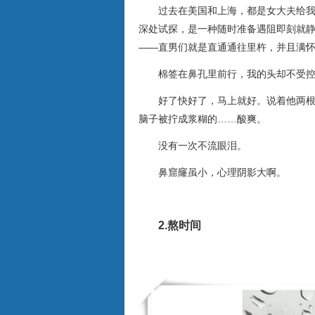
过去在美国和上海，都是女大夫给
深处试探，是一种随时准备遇阻即刻就
——直男们就是直通通往里杵，并且满
棉签在鼻孔里前行，我的头却不受
好了快好了，马上就好。说着他两
脑子被拧成浆糊的……酸爽。
没有一次不流眼泪。
鼻窟窿虽小，心理阴影大啊。
2.熬时间