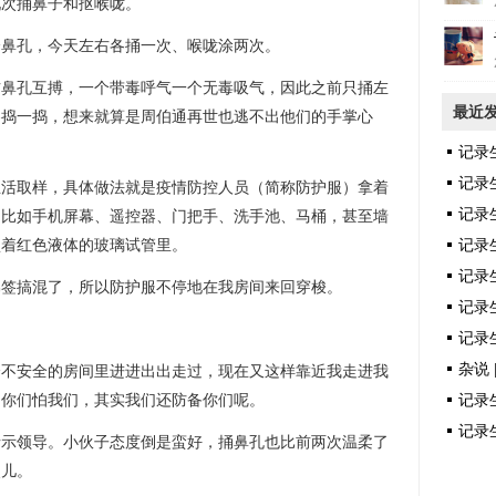
九次捅鼻子和抠喉咙。
个鼻孔，今天左右各捅一次、喉咙涂两次。
右鼻孔互搏，一个带毒呼气一个无毒吸气，因此之前只捅左
最近
各捣一捣，想来就算是周伯通再世也逃不出他们的手掌心
记录
记录
生活取样，具体做法就是疫情防控人员（简称防护服）拿着
记录
，比如手机屏幕、遥控器、门把手、洗手池、马桶，甚至墙
盛着红色液体的玻璃试管里。
记录
记录
棉签搞混了，所以防护服不停地在我房间来回穿梭。
记录生
记录生
杂说 
个不安全的房间里进进出出走过，现在又这样靠近我走进我
，你们怕我们，其实我们还防备你们呢。
记录生
记录生
请示领导。小伙子态度倒是蛮好，捅鼻孔也比前两次温柔了
点儿。