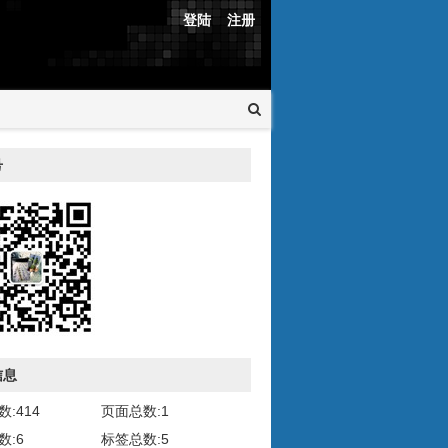
登陆
注册
号
信息
:414
页面总数:1
数:6
标签总数:5