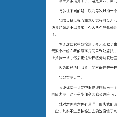
今天又被捅鼻子了。这是第八、第
与以往不同的是，以前每次只捅一
我猜大概是疑心我武功高强可以左
边鼻窟窿测不出异常，今天两个鼻孔都
了。
除了这些双核酸检测，今天还做了
无数个棉签在我的隔离房间里到处擦拭
上涂抹一番，然后把这些棉签分别装进
因为取样的区域多，又不能把若干
我就有意见了。
我说你这一身防护服也许刚从另一
的隔离屋，这不是增加交叉感染风险吗
对对对你的意见有道理，回头我们
一些，其实不过是棉签进去的速度慢了