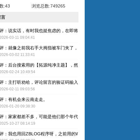
:43
浏览总数:749265
留言
评：说实话，有时我也挺焦虑的，在即将奔五的年纪，健康才是最重要的
2026-03-11 09:04:41
评：就像之前我右手大拇指被车门夹了，整个指甲黑了，最后整个指甲盖
2026-03-02 11:33:41
评：后台搜索用的【拓源纯净主题】，然后简单配图就OK了。
2026-02-24 10:49:54
评：主打听劝哈，评论留言的验证码输入已取消，感谢建议哈！
2026-02-11 09:03:56
评：有机会来云南走走。
2026-01-20 09:38:30
评：家家都差不多，可能是他们那个年代人的特色吧。
2025-10-27 08:14:19
评：我也用回ZBLOG程序呀，之前用的WP还是有点难用的，主要后台操作的卡顿感