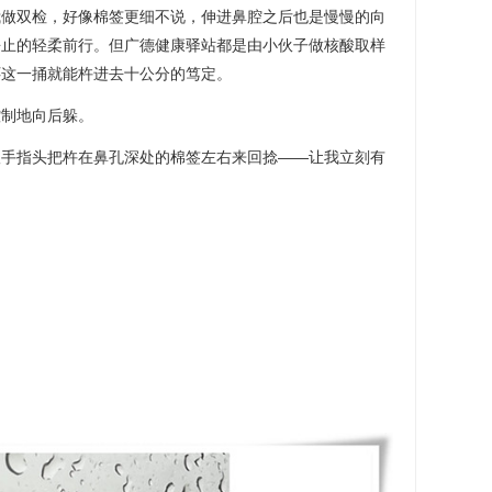
我做双检，好像棉签更细不说，伸进鼻腔之后也是慢慢的向
静止的轻柔前行。但广德健康驿站都是由小伙子做核酸取样
怀这一捅就能杵进去十公分的笃定。
控制地向后躲。
根手指头把杵在鼻孔深处的棉签左右来回捻——让我立刻有