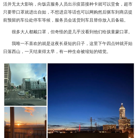
活并无太大影响，向饭店服务人员出示疫苗接种卡就可以堂食，超市
只要带口罩就进出自如，不想进店等话也可以网购然后驱车到商店提
前预留的车位处停车等候，服务员会送货到车且替你放入后备箱。
很多大人都戴口罩，但奇怪的是几乎没看到他们给孩童蒙口罩。
我唯一不喜欢的就是这夜长昼短的日子，这里下午四点钟就开始
日落西山，一天结束得太早，有一种生命被缩短的错觉。