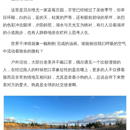
这里是贝尔维尤一家蓝莓庄园，尽管已经错过了采收季节，但举
目环顾，白的云，蓝的天，枯黄的芦苇，还有眼前碧绿的草坪，浓烈
的色彩冲击眼球，夕阳斜照，湖水与天光互为映衬，有行人沿着湖岸
的小道跑步，也有人静静地坐在栏杆上思考人生。
世界干净得就像一幅刚刚 完成的油画。谁能相信我们呼吸的空气
中流动着致命的微粒？
户外活动，大部分老美并不戴口罩，偶尔遇见一个比较谨慎的
人，在经过路人的时候把口罩象征性的盖在嘴上，更多的人不仅裸着
脸而且非常热情地互相问好，尤其是牵着小狗的人，总说会停下来赞
美对方的爱犬。狗真是全球的社交使者啊。