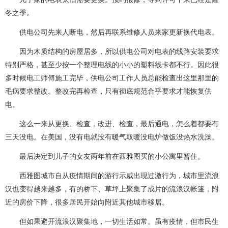
冬之季。
供电公司先来人断电，然后再联系维修人员来家更新换代电表。
因为木质结构的房屋居多，所以供电公司对电表的线路安装要求
特别严格，甚至少按一个整理电线的小小的塑料线卡都不行。因此很
多时候电工师傅施工完毕，供电公司工作人员总能检查出这里那里的
毛病要求整改。整改完再检查，只有彻底规范合乎要求才能恢复供
电。
这么一来从更换、检查，改进、检查，最后通电，怎么着都要有
三天没电。在美国，没有电就没有暖气取暖没电炉做饭没热水洗澡。
最后决定到儿子的女友两年前在西雅图买的小公寓里暂住。
西雅图城市自从疫情期间的游行示威出现过激行为，城市里流浪
汉也变得越来越多，有的桥下、草坪上聚集了成片的流浪汉帐篷，附
近的房价下降，很多居民开始向附近其他城市移居。
但如果避开流浪汉聚集地，一切生活如常。虽有疫情，但市民生