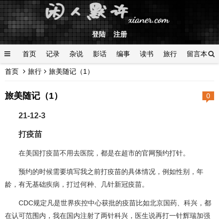
登陆
注册
首页
记录
杂说
影话
编事
读书
旅行
留言本
首页
旅行
旅美随记（1）
登陆
旅美随记（1）
0
21-12-3
打疫苗
在美国打疫苗不用去医院，都是在超市的官网预约打针。
预约的时候需要填写我之前打疫苗的具体情况，例如性别，年
龄，有无基础疾病，打过何种、几针新冠疫苗。
CDC规定凡是世界疾控中心获批的疫苗比如北京国药、科兴，都
在认可范围内，我在国内注射了两针科兴，医生说再打一针辉瑞加强