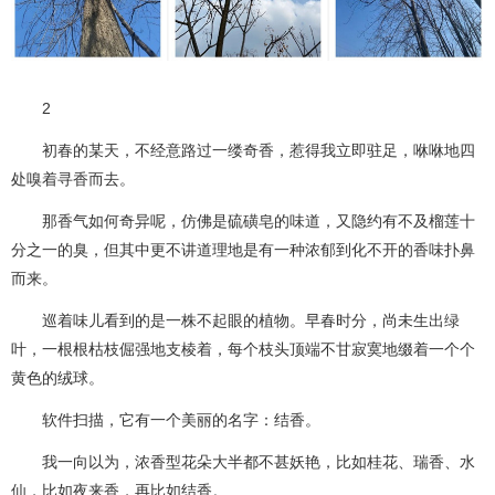
2
初春的某天，不经意路过一缕奇香，惹得我立即驻足，咻咻地四
处嗅着寻香而去。
那香气如何奇异呢，仿佛是硫磺皂的味道，又隐约有不及榴莲十
分之一的臭，但其中更不讲道理地是有一种浓郁到化不开的香味扑鼻
而来。
巡着味儿看到的是一株不起眼的植物。早春时分，尚未生出绿
叶，一根根枯枝倔强地支棱着，每个枝头顶端不甘寂寞地缀着一个个
黄色的绒球。
软件扫描，它有一个美丽的名字：结香。
我一向以为，浓香型花朵大半都不甚妖艳，比如桂花、瑞香、水
仙，比如夜来香，再比如结香。