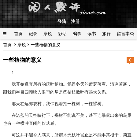
登陆
注册
首页
记录
杂说
影话
编事
读书
旅行
留言本
首页
杂说
一些植物的意义
登陆
一些植物的意义
0
1
我开始嫌弃所有的落叶植物。觉得冬天的萧瑟落寞、清冽苦寒，
跟我们举目四顾映入眼帘的尽是些枯枝败叶有很大关系。
那天在远郊农村，我仰视着拍一棵树，一棵裸树。
在湛蓝的天空映衬下，裸树不能说不美，甚至连暴露出来的鸟巢
也有一种横冲直闯的仪式感。
可这并不能令人满意，所谓木无枝叶岂止是不能丰其根干，简直