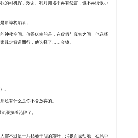
让我的司机挥手致谢。我对拥堵不再有怨言，也不再愤恨小
至是原谅构陷者。
说中的神秘空间。值得庆幸的是，在虚假与真实之间，他选择
国家规定背道而行，他选择了……金钱。
o）。
，那还有什么是你不舍放弃的。
洪流裹挟着沦陷了。
个人都不过是一片枯萎干涸的落叶，消极而被动地，在风中