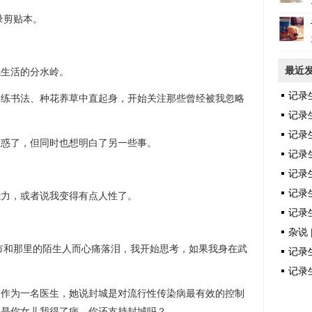
录剪贴本。
最近
我生活的分水岭。
记录
习练书法、种花养草中直起身，开始关注那些曾经被我忽略
记录
记录
困惑了，但同时也想明白了另一些事。
记录
记录
记录生
能力，或者说我变得有点人性了。
记录生
杂说 
城市和那里的陌生人而心痛落泪，我开始思考，如果我身在武
记录生
记录生
，作为一名医生，她说封城是对流行性传染病最有效的控制
果是你女儿我得了病，你还支持封城吗？