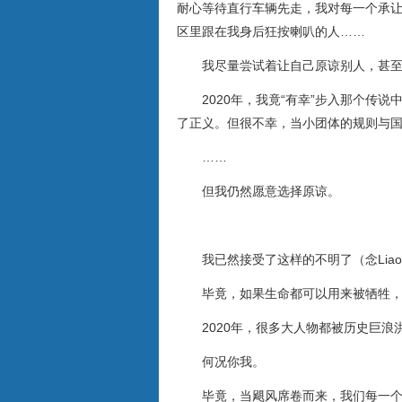
耐心等待直行车辆先走，我对每一个承
区里跟在我身后狂按喇叭的人……
我尽量尝试着让自己原谅别人，甚
2020年，我竟“有幸”步入那个传
了正义。但很不幸，当小团体的规则与
……
但我仍然愿意选择原谅。
我已然接受了这样的不明了（念Lia
毕竟，如果生命都可以用来被牺牲
2020年，很多大人物都被历史巨浪
何况你我。
毕竟，当飓风席卷而来，我们每一