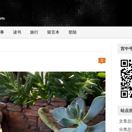
事
读书
旅行
留言本
登陆
宫中
0
站点
文章总数
分类总