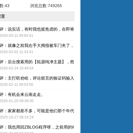
:43
浏览总数:749265
留言
评：说实话，有时我也挺焦虑的，在即将奔五的年纪，健康才是最重要的
2026-03-11 09:04:41
评：就像之前我右手大拇指被车门夹了，整个指甲黑了，最后整个指甲盖
2026-03-02 11:33:41
评：后台搜索用的【拓源纯净主题】，然后简单配图就OK了。
2026-02-24 10:49:54
评：主打听劝哈，评论留言的验证码输入已取消，感谢建议哈！
2026-02-11 09:03:56
评：有机会来云南走走。
2026-01-20 09:38:30
评：家家都差不多，可能是他们那个年代人的特色吧。
2025-10-27 08:14:19
评：我也用回ZBLOG程序呀，之前用的WP还是有点难用的，主要后台操作的卡顿感