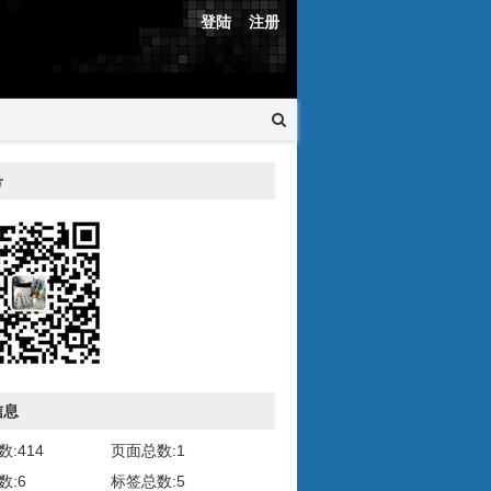
登陆
注册
号
信息
:414
页面总数:1
数:6
标签总数:5