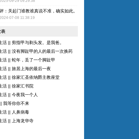
2025-09-29 09:29:38
评：关起门谁教谁真说不准，确实如此。而且现在的女性比较独立了，至
2024-07-08 11:38:19
发表
生活 || 剪指甲与剃头发。是我爸。
生活 || 没有脚趾甲的人的最后一次换药
生活 || 蛇年，丢了一个脚趾甲
生活 || 旅居上海的最后一夜
生活 || 徐家汇圣依纳爵主教座堂
活 || 徐家汇书院
活 || 今夜我一个人
|| 我等你你不来
活 || 人鼻病毒
活 || 上海龙华寺