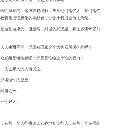
愿牺牲掉我的。这很容易理解，毕竟他们这代人、我们这代
说教驯化成理想化的奉献者，以舍小我成全他人为荣。
当是自觉自愿的，但显然，封城的武汉里，有太多满怀强烈
是人人生而平等、理应被国家这个大机器所保护的吗？
民众必须是牺牲者呢？究竟是谁给这个谁的权力？
者、失去亲人的人而哭泣。
心那堵理性的壁垒。
的问题之一。
做一个好人。
礼，在每一个人行横道上安静地礼让行人，在每一个转弯处