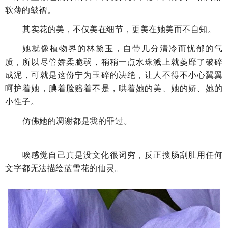
软薄的皱褶。
其实花的美，不仅美在细节，更美在她美
而
不自知。
她就
像
植物界的林黛玉，自带几分清冷而忧郁的气
质，所以尽管娇柔脆弱，稍稍一点水珠溅上就萎靡了破碎
成泥，可就是这份宁为玉碎的决绝，让人不得不小心翼翼
呵护着她，腆着脸赔着不是，哄着她的美、她的娇、她的
小性子。
仿佛她的凋谢都是我的罪过。
唉感觉自己真是没文化很词穷，反正搜肠刮肚用任何
文字都无法描绘蓝雪花的仙灵。