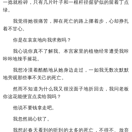
一捻就粉碎，只有几片叶子和一根杆径倔驴似的留着丁点
绿。
我觉得她很痛苦，脚在死亡的路上挪着步，心却挣扎
着不甘心。
你是在哀哀地向我求救吗？
我心说你真不了解我。本宫家里的植物经常遭受我咔
咔咔地辣手摧花。
我想冷漠着酷酷地从她身边走过，一如我无数次默默
地旁观那些事不关己的死亡。
然而不知道为什么我又很没面子地折回去，我问老板
你这花能便宜点卖给我吗？
他说不要钱拿走吧。
我忽然就心软了。
我想起春天看到的听到的太多的死亡，不得不、放弃