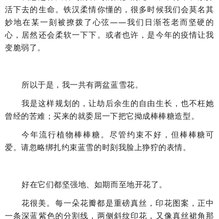
活下去的生命。铁汉柔情你懂的，很多时候我们会莫名其
妙地在某一刻被撩拨了心弦——我们日渐苍老而坚硬的
心，居然还会柔软一下下。或者也许，是今年的疫情让我
变脆弱了。
所以于是，我一共有两盆蓝雪花。
我是这样规划的，让劫后余生的自由生长，也不枉她
曾经的苦难；
买来的就委屈一下把它拗成棒棒糖造型。
今年流行植物棒棒糖。尽管约束不好，但棒棒糖可
爱。请忽略绑扎约束蓝雪的时刻我脸上狰狞的表情。
好在它们都坚强地、如期而至地开花了。
花很美。
每一朵花瓣都是重磅真丝，印花图案，正中
一条深蓝紫色的分割线，两侧斜纹印花，又像真丝裙角那