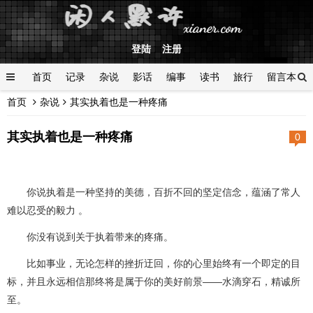
登陆
注册
首页
记录
杂说
影话
编事
读书
旅行
留言本
首页
杂说
其实执着也是一种疼痛
登陆
其实执着也是一种疼痛
0
你说执着是一种坚持的美德，百折不回的坚定信念，蕴涵了常人
难以忍受的毅力 。
你没有说到关于执着带来的疼痛。
比如事业，无论怎样的挫折迂回，你的心里始终有一个即定的目
标，并且永远相信那终将是属于你的美好前景——水滴穿石，精诚所
至。