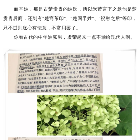
而芈姓，那是古楚贵胄的姓氏，所以米芾言下之意他是楚
贵胄后裔，还刻有“楚裔芾印”、“楚国羋姓”、“祝融之后”等印，
只不过到底心有怯意，不常用罢了。
你看古代的中年油腻男，虚荣起来一点不输给现代人啊。