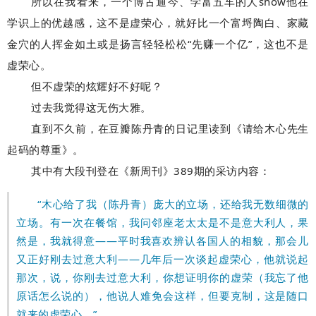
所以在我看来，一个博古通今、学富五车的人show他在
学识上的优越感，这不是虚荣心，就好比一个富埒陶白、家藏
金穴的人挥金如土或是扬言轻轻松松“先赚一个亿”，这也不是
虚荣心。
但不虚荣的炫耀好不好呢？
过去
我觉得这无伤大雅。
直到不久前，在豆瓣陈丹青的日记里读到《请给木心先生
起码的尊重》。
其中有大段刊登在《新周刊》389期的采访内容：
“木心给了我（陈丹青）庞大的立场，还给我无数细微的
立场。有一次在餐馆，我问邻座老太太是不是意大利人，果
然是，我就得意——平时我喜欢辨认各国人的相貌，那会儿
又正好刚去过意大利——几年后一次谈起虚荣心，他就说起
那次，说，你刚去过意大利，你想证明你的虚荣（我忘了他
原话怎么说的），他说人难免会这样，但要克制，这是随口
就来的虚荣心。”