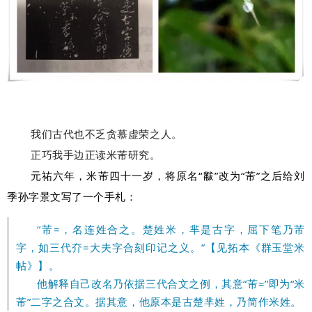
我们古代也不乏贪慕虚荣之人。
正巧我手边正读米芾研究。
元祐六年，米芾四十一岁，将原名“黻”改为“芾”之后给刘
季孙字景文写了一个手札：
“芾=，名连姓合之。楚姓米，芈是古字，屈下笔乃芾
字，如三代夰=大夫字合刻印记之义。”【见拓本《群玉堂米
帖》】。
他解释自己改名乃依据三代合文之例，其意“芾=”即为“米
芾”二字之合文。据其意，他原本是古楚芈姓，乃简作米姓。