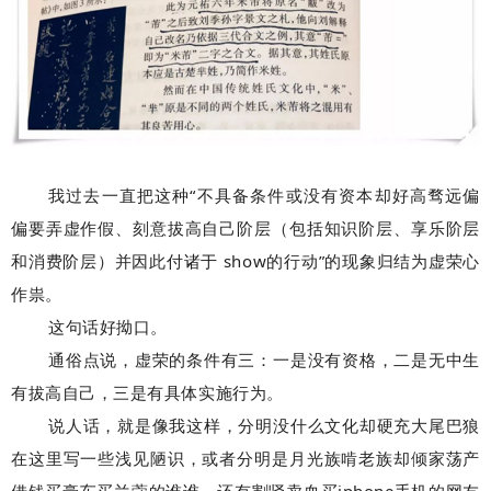
我过去一直把这种“不具备条件或没有资本却好高骛远偏
偏要弄虚作假、刻意拔高自己阶层（包括知识阶层、享乐阶层
和消费阶层）并因此付诸于 show的行动”的现象归结为虚荣心
作祟。
这句话好拗口。
通俗点说，虚荣的条件有三：一是没有资格，二是无中生
有拔高自己，三是有具体实施行为。
说人话，就是像我这样，分明没什么文化却硬充大尾巴狼
在这里写一些浅见陋识，或者分明是月光族啃老族却倾家荡产