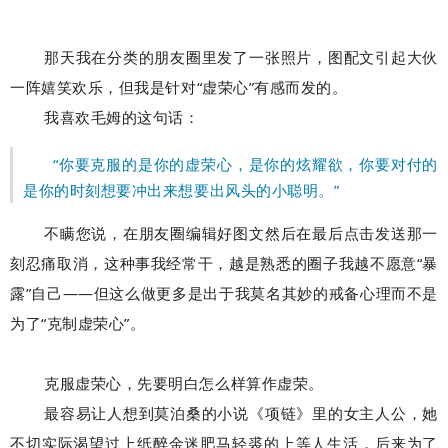
那天我在分类的朋友圈里发了一张照片，
图配文引起大伙
一阵嬉笑欢乐，
但我是针对“虚荣心”有感而发的。
我喜欢毛姆的这句话：
“你要克服的是你的虚荣心，是你的炫耀欲，你要对付的
是你的时刻想要冲出来想要出风头的小聪明。”
不瞒您说，在朋友圈编辑好图文然后在最后点击发送那一
刻忍痛取消，这种事我经常干，越是熟悉的圈子我越不愿意“暴
露”自己——但这么做更多是出于我莫名其妙的戒备心理而不是
为了“克制虚荣心”。
克服虚荣心，先要明白怎么样算作虚荣。
最容易让人想到莫泊桑的小说《项链》里的女主人公，她
不切实际渴望过上纸醉金迷肥马轻裘的上等人生活，后来为了