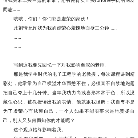
借钱买豪车买兰蔻的谁谁，还有割肾卖血买iphone手机的网友
同志……
咳咳，你们！你们都是虚荣的家伙！
此刻请允许我为我的虚荣心羞愧地面壁三分钟……
……
……
……
写到这我要先回忆一下对我影响至深的老师。
那是我学生时代的电子工程学的老教授，每次课程讲到精
彩处，他常常为自己横溢才华而憋不住，必须喜不自禁地跑题
把自己夸上十几分钟。当年我功力尚浅喜形常常于色，所以没
藏住心思，被教授读出我的表情。他就跟我强调：我自夸不是
为了虚荣心而炫耀自己，一个人如果不能实事求是地赞扬自
己，别人又从何而知你的才能呢？
这个观点始终影响着我。